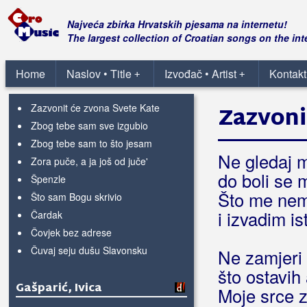
Vino, vino, vino
Za starinsku hižu
Najveća zbirka Hrvatskih pjesama na internetu!
Za tu mladost dajem dušu
The largest collection of Croatian songs on the int
Zadnja stanica
Zadnji put
Home
Naslov • Title
Izvođač • Artist
Kontakt
+
+
Zasvirali moju pjesmu
Zazvonit će zvona Svete Kate
Zazvoni
Zbog tebe sam sve izgubio
Zbog tebe sam to što jesam
Ne gledaj m
Zora puče, a ja još od juče'
do boli se 
Špenzle
Što me nem
Što sam Bogu skrivio
i izvadim i
Čardak
Čovjek bez adrese
Čuvaj seju dušu Slavonsku
Ne zamjeri n
što ostavih
Gašparić, Ivica
Moje srce z