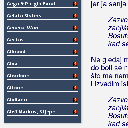
jer ja sanj
Gego & Picigin Band
Gelato Sisters
Zazvon
zanjiš
General Woo
Bosuto
Gettos
kad s
Gibonni
Ne gledaj m
Gina
do boli se 
što me nem
Giordano
i izvadim i
Gitano
Zazvon
Giuliano
zanjiš
Gleđ Markos, Stjepo
Bosut
kad s
Globus