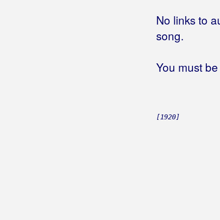
Gospodari Tambura
No links to a
Gotovac, Simona
song.
Gracia
Gradić, Marina
You must be 
Grahovec, Emina
Grahovec, Željko
[1920]
Grakalić, Vlatka
Graničari
Graničari Stari
Grašo, Petar
Gračanci