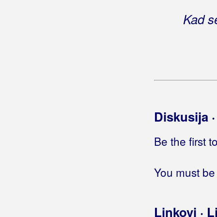
Gloria Band
Kad s
Gobac, Davorin
Godinić, Jasmin
Golik, Željko
Golubić, Danijela
Diskusija 
Golubičić, Krunoslav
Goman, Zoran
Be the first 
Gori Ussi Winnetou
You must be 
Gorica Rukavina
Gospodari Snova
Linkovi · L