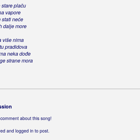
 stare plaču
 na vapore
 stati neće
ih dalje more
a više nima
tu pradidova
ma neka dođe
ge strane mora
ssion
 a comment about this song!
ed and logged in to post.