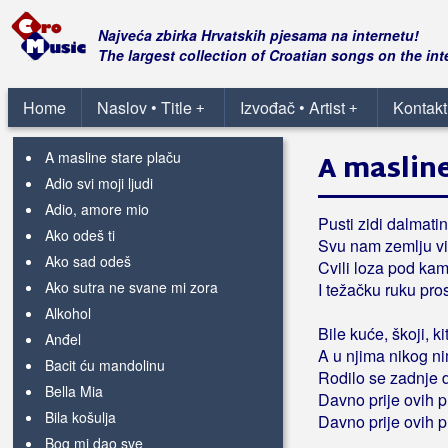
Grbac, Robertino
Najveća zbirka Hrvatskih pjesama na internetu!
Grbac, Voljen
The largest collection of Croatian songs on the int
Grdović, Mladen
Home
Naslov • Title
Izvođač • Artist
Kontakt
+
+
115. Imotska brigada
A masline stare plaču
A masline
Adio svi moji ljudi
Adio, amore mio
Pusti zidi dalmatin
Ako odeš ti
Svu nam zemlju vi
Ako sad odeš
Cvili loza pod k
Ako sutra ne svane mi zora
I težačku ruku pro
Alkohol
Bile kuće, škoji, ki
Anđel
A u njima nikog n
Bacit ću mandolinu
Rodilo se zadnje d
Bella Mia
Davno prije ovih 
Bila košulja
Davno prije ovih 
Bog mi dao sve