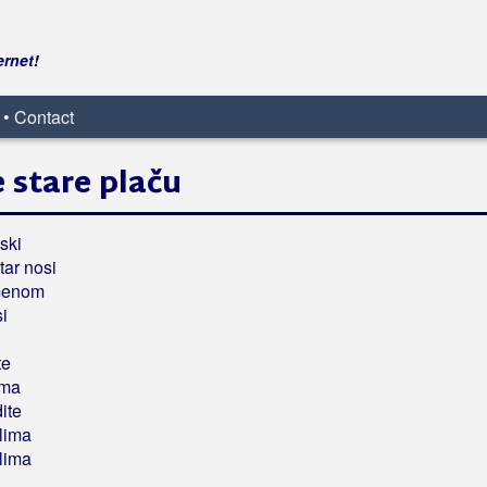
ernet!
 • Contact
 stare plaču
ski
tar nosi
amenom
si
te
ima
ite
plima
plima