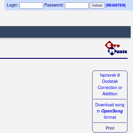
Login:
Password:
[REGISTER]
Ispravak ili
Dodatak
Correction or
Addition
Download song
in
OpenSong
format
Print