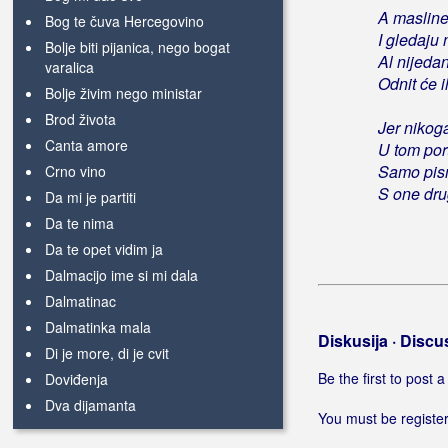
A masline
Bog te čuva Hercegovino
I gledaju
Bolje biti pijanica, nego bogat
Al nijedan
varalica
Odnit će 
Bolje živim nego ministar
Brod života
Jer nikog
Canta amore
U tom por
Samo pis
Crno vino
S one dru
Da mi je partiti
Da te nima
Da te opet vidim ja
Dalmacijo ime si mi dala
Dalmatinac
Dalmatinka mala
Diskusija · Discu
Di je more, di je cvit
Be the first to post
Doviđenja
Dva dijamanta
You must be register
E, da mi je vratit vrime