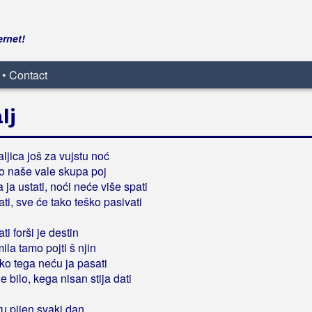
ernet!
 • Contact
lj
raljica još za vujstu noć
o naše vale skupa poj
a ja ustati, noći neće više spati
tati, sve će tako teško pasivati
ati forši je destin
ila tamo pojti š njin
riko tega neću ja pasati
je bilo, kega nisan stija dati
u pijen svaki dan