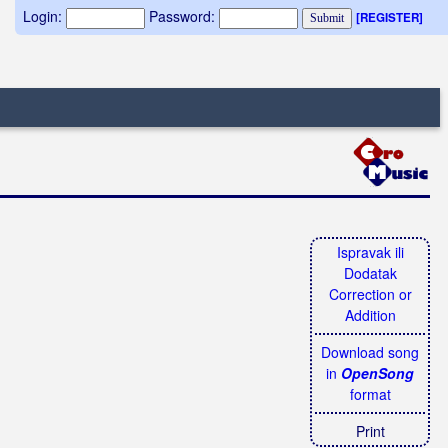
Login:
Password:
[REGISTER]
Ispravak ili
Dodatak
Correction or
Addition
Download song
in
OpenSong
format
Print