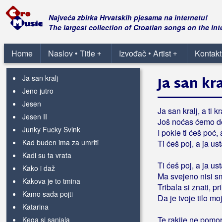
Homo za Žminj
I da san zna
Najveća zbirka Hrvatskih pjesama na internetu!
Imala je oči
The largest collection of Croatian songs on the int
Ja ne znan
Ja nis pronat
Home
Naslov • Title
Izvođač • Artist
Kontakt
+
+
Ja nisan stija mala
Ja san kralj
Ja san kra
Jeno jutro
Jesen
Ja san kralj, a ti k
Jesen II
Još noćas ćemo d
Junky Fucky Svink
I pokle ti ćeš poć, 
Kad buden ima za umriti
Ti ćeš poj, a ja us
Kadi su ta vrata
Ti ćeš poj, a ja ust
Kako i daž
Ma svejeno nisi sm
Kakova je to tmina
Tribala si znati, p
Kamo sada pojti
Da je tvoje tilo mo
Katarina
Te rakije ne pomor
Kega si sanjala