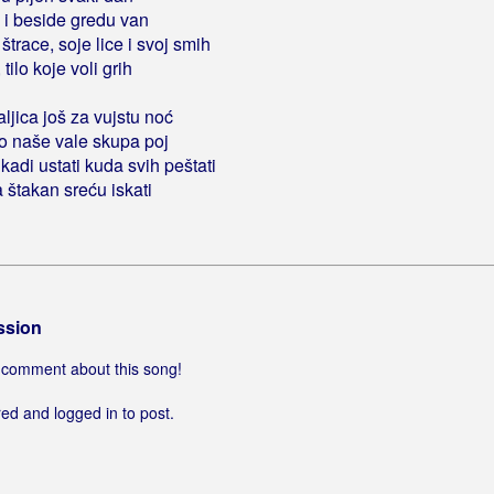
 i beside gredu van
trace, soje lice i svoj smih
ilo koje voli grih
raljica još za vujstu noć
o naše vale skupa poj
kadi ustati kuda svih peštati
 štakan sreću iskati
ssion
 a comment about this song!
ed and logged in to post.