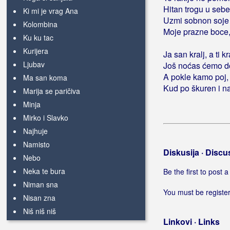
Hitan trogu u sebe
Ki mi je vrag Ana
Uzmi sobnon soje š
Kolombina
Moje prazne boce, t
Ku ku tac
Kurijera
Ja san kralj, a ti k
Ljubav
Još noćas ćemo d
A pokle kamo poj, 
Ma san koma
Kud po škuren i na
Marija se paričiva
Minja
Mirko i Slavko
Najhuje
Namisto
Diskusija · Discu
Nebo
Neka te bura
Be the first to post
Niman sna
You must be register
Nisan zna
Niš niš niš
Linkovi · Links
Njoki z zecom