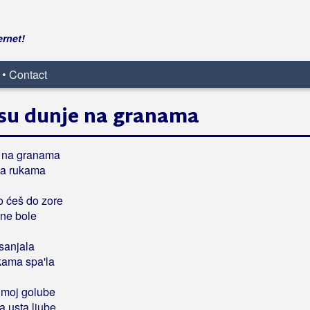
ernet!
 • Contact
 su dunje na granama
e na granama
na rukama
o ćeš do zore
ne bole
 sanjala
kama spa'la
i moj golube
 usta ljube