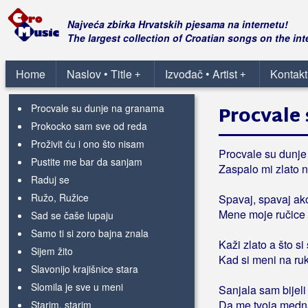
Ostavljam vam sve što imam
Otvori mi prozore
Najveća zbirka Hrvatskih pjesama na internetu!
Otvorite sve birtije
The largest collection of Croatian songs on the int
Pjevaj pjesme
Popevka domaća
Home
Naslov • Title
Izvođač • Artist
Kontakt
+
+
Pošla cura na skelu
Procvale su dunje na granama
Procvale
Prokocko sam sve od reda
Proživit ću i ono što nisam
Procvale su dunj
Pustite me bar da sanjam
Zaspalo mi zlato 
Raduj se
Ružo, Ružice
Spavaj, spavaj ak
Mene moje ručice 
Sad se čaše lupaju
Samo ti si zoro bajna znala
Kaži zlato a što si
Sijem žito
Kad si meni na ru
Slavonijo krajišnice stara
Slomila je sve u meni
Sanjala sam bijel
Da me tvoja medna
Starim, starim