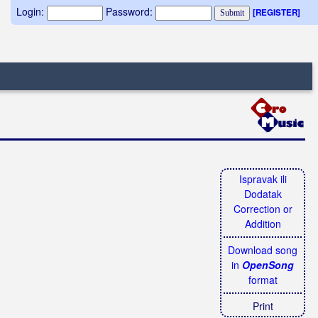
Login:
Password:
[REGISTER]
Ispravak ili
Dodatak
Correction or
Addition
Download song
in
OpenSong
format
Print