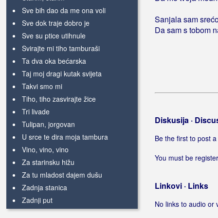
Sve bih dao da me ona voli
Sanjala sam srećo
Sve dok traje dobro je
Da sam s tobom na
Sve su ptice utihnule
Svirajte mi tiho tamburaši
Ta dva oka bećarska
Taj moj dragi kutak svijeta
Takvi smo mi
Tiho, tiho zasvirajte žice
Tri livade
Diskusija · Discu
Tulipan, jorgovan
U srce te dira moja tambura
Be the first to post
Vino, vino, vino
You must be register
Za starinsku hižu
Za tu mladost dajem dušu
Linkovi · Links
Zadnja stanica
Zadnji put
No links to audio or 
Zasvirali moju pjesmu