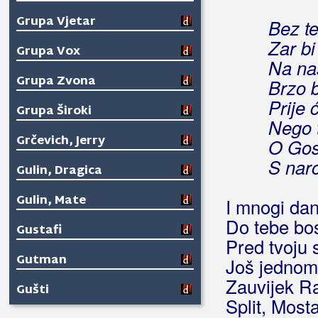
Grupa Vjetar
Bez te
Zar bi
Grupa Vox
Na na
Grupa Zvona
Brzo 
Prije 
Grupa Široki
Nego 
Grčevich, Jerry
O Gos
S nar
Gulin, Dragica
Gulin, Mate
I mnogi da
Do tebe bos
Gustafi
Pred tvoju s
Gutman
Još jednom 
Zauvijek R
Gušti
Split, Mosta