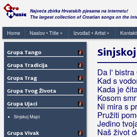
Grupa Opijum
Najveća zbirka Hrvatskih pjesama na internetu!
Grupa Pagani
The largest collection of Croatian songs on the int
Grupa San
Home
Naslov • Title
Izvođač • Artist
Kontakt
+
+
Grupa Sjene
Sinjskoj
Grupa Tango
Grupa Tradicija
Da l' bistr
Grupa Trag
Kad s vodo
Kada je čit
Grupa Tvog Života
Kosom smrt
Grupa Ujaci
Ni mira s p
Pružiti po
Sinjskoj Majci
Jedino tvoj
Naš život d
Grupa Vivak