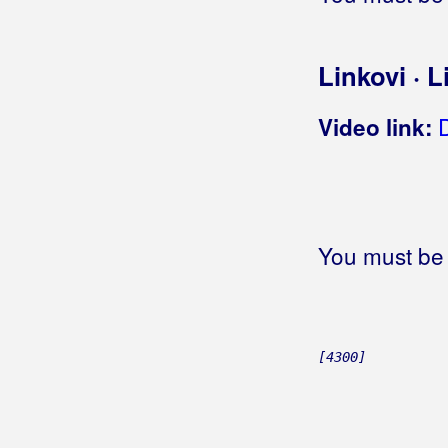
Gavran, Igor
Gazdarice
Linkovi · L
Gazde
Video link:
Gašparac, Boris Ćiro
Gašparić, Ivica
Gego & Picigin Band
You must be 
Gelato Sisters
General Woo
Gettos
[4300]
Gibonni
Gina