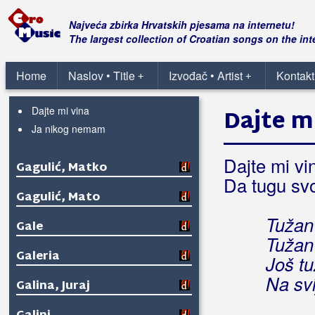
Najveća zbirka Hrvatskih pjesama na internetu!
The largest collection of Croatian songs on the int
Gagić, Alaga
Home
Naslov • Title
Izvođač • Artist
Kontakt
+
+
Daj mi ruku daj
Dajte mi vina
Dajte m
Ja nikog nemam
Dajte mi vi
Gagulić, Matko
Da tugu svo
Gagulić, Mato
Tužan 
Gale
Tužan
Galeria
Još tu
Na sv
Galina, Juraj