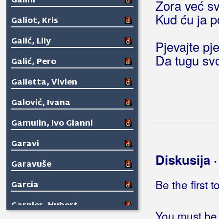
Galini
Zora već sv
Kud ću ja 
Galiot, Kris
Galić, Lily
Pjevajte pj
Da tugu svo
Galić, Pero
Galletta, Vivien
Galović, Ivana
Gamulin, Ivo Gianni
Garavi
Diskusija 
Garavuše
Be the first 
Garcia
Garnier, Hubert
You must be 