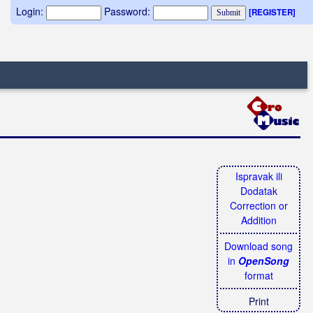
Login:
Password:
[REGISTER]
Ispravak ili
Dodatak
Correction or
Addition
Download song
in
OpenSong
format
Print