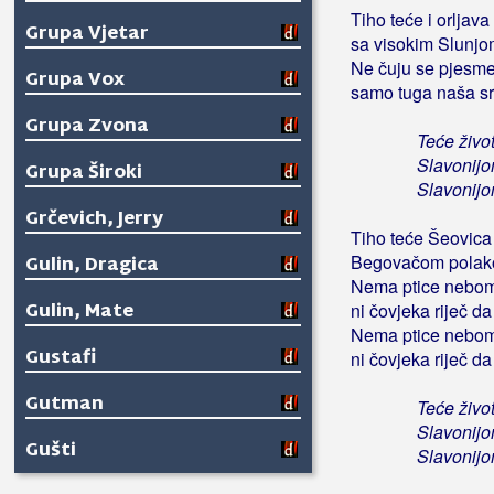
Tiho teće i orljava 
Grupa Vjetar
sa visokim Slunjo
Ne čuju se pjesme
Grupa Vox
samo tuga naša sr
Grupa Zvona
Teće život
Slavonijo
Grupa Široki
Slavonijo
Grčevich, Jerry
Tiho teće Šeovica
Begovačom polako
Gulin, Dragica
Nema ptice nebom
Gulin, Mate
ni čovjeka riječ d
Nema ptice nebom
Gustafi
ni čovjeka riječ d
Gutman
Teće život
Slavonijo
Gušti
Slavonijo