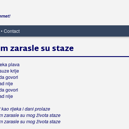
ernet!
 • Contact
m zarasle su staze
jeka plava
suze krije
da govori
ad nije
da govori
ad nije
 kao rijeka i dani prolaze
m zarasle su mog života staze
m zarasle su mog života staze