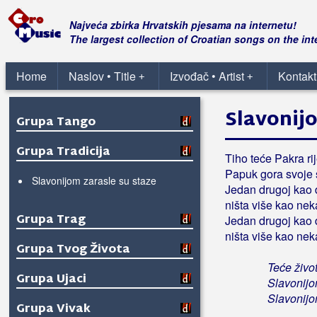
Grupa Opijum
Najveća zbirka Hrvatskih pjesama na internetu!
Grupa Pagani
The largest collection of Croatian songs on the int
Grupa San
Home
Naslov • Title
Izvođač • Artist
Kontakt
+
+
Grupa Sjene
Slavonijo
Grupa Tango
Grupa Tradicija
Tiho teće Pakra ri
Papuk gora svoje 
Slavonijom zarasle su staze
Jedan drugoj kao 
ništa više kao nek
Grupa Trag
Jedan drugoj kao 
ništa više kao nek
Grupa Tvog Života
Teće život
Grupa Ujaci
Slavonijo
Slavonijo
Grupa Vivak