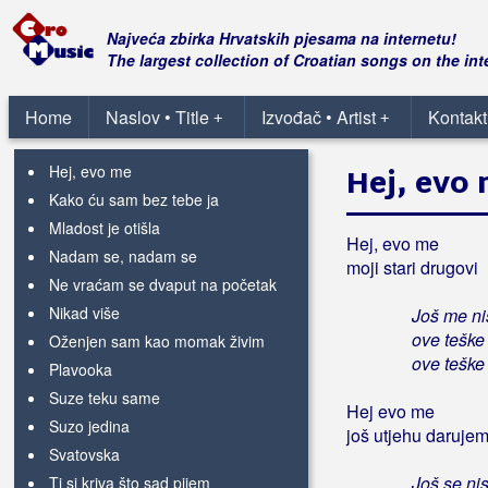
Grupa Tango
Najveća zbirka Hrvatskih pjesama na internetu!
The largest collection of Croatian songs on the int
Grupa Tradicija
Home
Naslov • Title
Izvođač • Artist
Kontakt
+
+
Grupa Trag
Hej, evo me
Hej, evo
Kako ću sam bez tebe ja
Mladost je otišla
Hej, evo me
Nadam se, nadam se
moji stari drugovi
Ne vraćam se dvaput na početak
Nikad više
Još me ni
ove teške
Oženjen sam kao momak živim
ove teške
Plavooka
Suze teku same
Hej evo me
Suzo jedina
još utjehu daruje
Svatovska
Još se ni
Ti si kriva što sad pijem