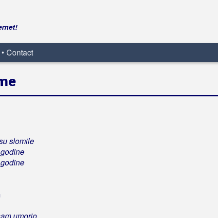
ernet!
 • Contact
 me
su slomile
 godine
 godine
m
sam umorio