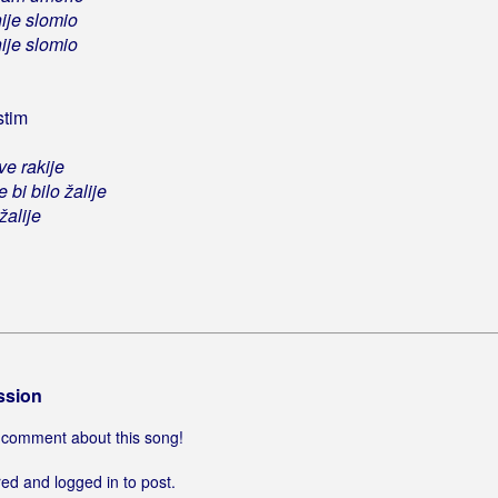
ije slomio
ije slomio
stim
ve rakije
e bi bilo žalije
žalije
ssion
 a comment about this song!
ed and logged in to post.