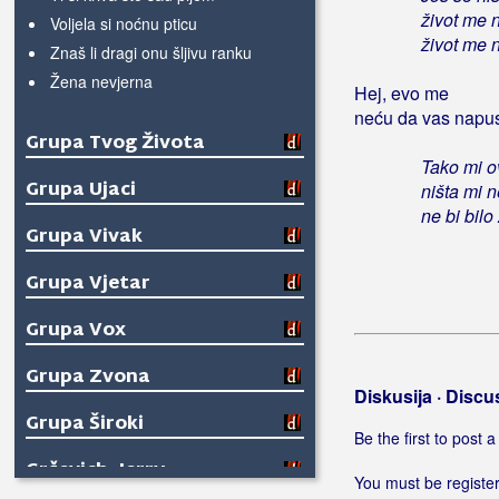
život me n
Voljela si noćnu pticu
život me n
Znaš li dragi onu šljivu ranku
Žena nevjerna
Hej, evo me
neću da vas napu
Grupa Tvog Života
Tako mi o
Grupa Ujaci
ništa mi n
ne bi bilo 
Grupa Vivak
Grupa Vjetar
Grupa Vox
Grupa Zvona
Diskusija · Discu
Grupa Široki
Be the first to post
Grčevich, Jerry
You must be register