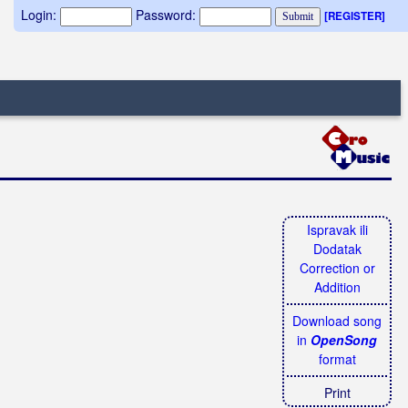
Login:
Password:
[REGISTER]
Ispravak ili
Dodatak
Correction or
Addition
Download song
in
OpenSong
format
Print