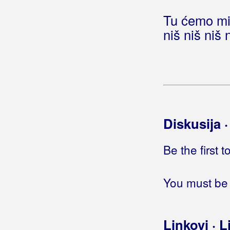
Tu ćemo mi 
niš niš niš 
Diskusija 
Be the first 
You must be 
Linkovi · L