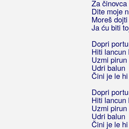
Za činovca 
Ča bin da
Dite moje n
Ča je Nina tamo
Moreš dojti
Ča si to ti
Ja ću biti t
Gutman
Dopri port
Gušti
Hiti lancun
Uzmi pirun 
Udri balun
Čini je le h
Dopri port
Hiti lancun
Uzmi pirun 
Udri balun
Čini je le h