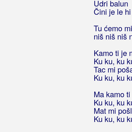
Udri balun
Sutra večer
Čini je le h
Svaki vrag si ženu najde
Sve me domišlja na nju
Tu ćemo mi 
Tebe san ja
niš niš niš 
Ti mi mala previše pensaš
Ti si mi se falila
Tići sviču
Kamo ti je 
Trolio
Ku ku, ku k
Vajk san je volija
Tac mi poš
Vidija san tebe
Ku ku, ku k
Vrhi Ćićarije
Zadnji dan
Ma kamo ti 
Zarad tebe
Ku ku, ku k
Zgoron zdolon
Mat mi pošl
Znan da je zima
Ku ku, ku k
Život je lijep
Žminjka