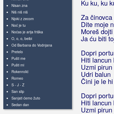
Ku ku, ku k
Nisan zna
Niš niš niš
Za činovca 
Njoki z zecom
Dite moje n
Noć je tu
Moreš dojti
Noćas je arija friška
Ja ću biti t
O, o, o, beibi
Od Barbana do Vodnjana
Dopri port
Pretelo
Hiti lancun
Pušti me
Pušti mi
Uzmi pirun 
Rokenrolić
Udri balun
Romeo
Čini je le h
S - J - Z
San slip
Dopri port
Sanjati ćemo žuto
Hiti lancun
Sedan dan
Uzmi pirun 
Sinoć san ubraca grdo