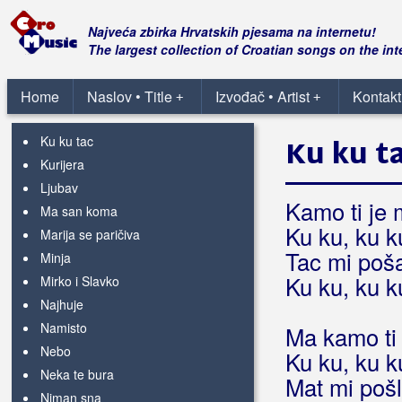
Kakova je to tmina
Kamo sada pojti
Najveća zbirka Hrvatskih pjesama na internetu!
Katarina
The largest collection of Croatian songs on the int
Kega si sanjala
Ki mi je vrag Ana
Home
Naslov • Title
Izvođač • Artist
Kontakt
+
+
Kolombina
Ku ku tac
Ku ku t
Kurijera
Ljubav
Kamo ti je 
Ma san koma
Ku ku, ku k
Marija se paričiva
Tac mi poš
Minja
Ku ku, ku k
Mirko i Slavko
Najhuje
Namisto
Ma kamo ti 
Nebo
Ku ku, ku k
Neka te bura
Mat mi pošl
Niman sna