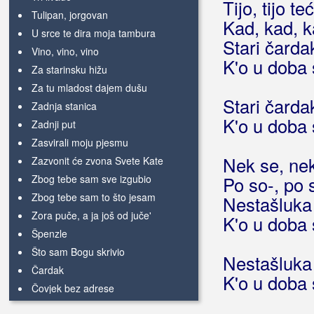
Tijo, tijo 
Tulipan, jorgovan
Kad, kad, k
U srce te dira moja tambura
Stari čardak
Vino, vino, vino
K'o u doba 
Za starinsku hižu
Za tu mladost dajem dušu
Stari čardak
Zadnja stanica
K'o u doba 
Zadnji put
Zasvirali moju pjesmu
Nek se, nek
Zazvonit će zvona Svete Kate
Zbog tebe sam sve izgubio
Po so-, po s
Zbog tebe sam to što jesam
Nestašluka
Zora puče, a ja još od juče'
K'o u doba 
Špenzle
Što sam Bogu skrivio
Nestašluka
Čardak
K'o u doba 
Čovjek bez adrese
Čuvaj seju dušu Slavonsku