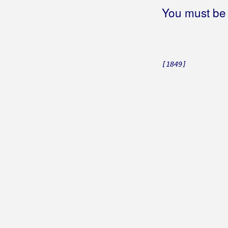
Gleđ Markos, Stjepo
You must be 
Globus
Gloria Band
[1849]
Gobac, Davorin
Godinić, Jasmin
Golik, Željko
Golubić, Danijela
Golubičić, Krunoslav
Goman, Zoran
Gori Ussi Winnetou
Gorica Rukavina