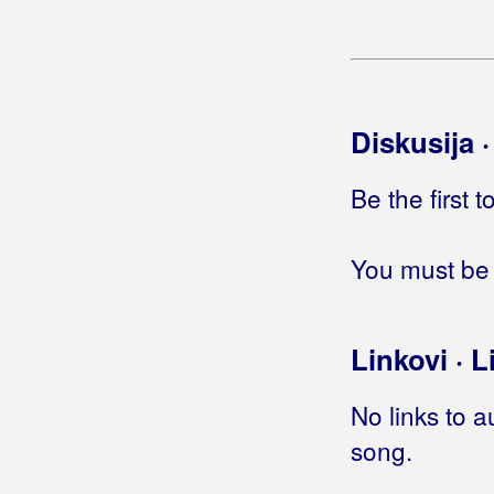
Gašparić, Ivica
Gego & Picigin Band
Diskusija 
Gelato Sisters
General Woo
Be the first 
Gettos
You must be 
Gibonni
Gina
Linkovi · L
Giordano
No links to a
Gitano
song.
Giuliano