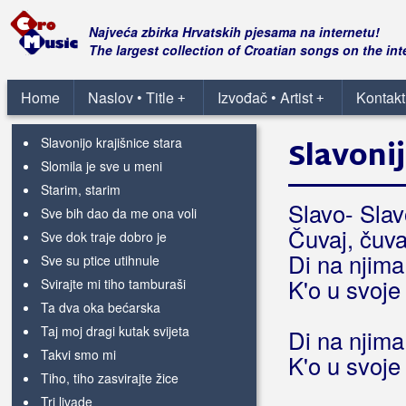
Pustite me bar da sanjam
Raduj se
Najveća zbirka Hrvatskih pjesama na internetu!
Ružo, Ružice
The largest collection of Croatian songs on the int
Sad se čaše lupaju
Samo ti si zoro bajna znala
Home
Naslov • Title
Izvođač • Artist
Kontakt
+
+
Sijem žito
Slavonijo krajišnice stara
Slavonij
Slomila je sve u meni
Starim, starim
Slavo- Slav
Sve bih dao da me ona voli
Čuvaj, čuvaj
Sve dok traje dobro je
Di na njima
Sve su ptice utihnule
K'o u svoje
Svirajte mi tiho tamburaši
Ta dva oka bećarska
Taj moj dragi kutak svijeta
Di na njima
Takvi smo mi
K'o u svoje
Tiho, tiho zasvirajte žice
Tri livade