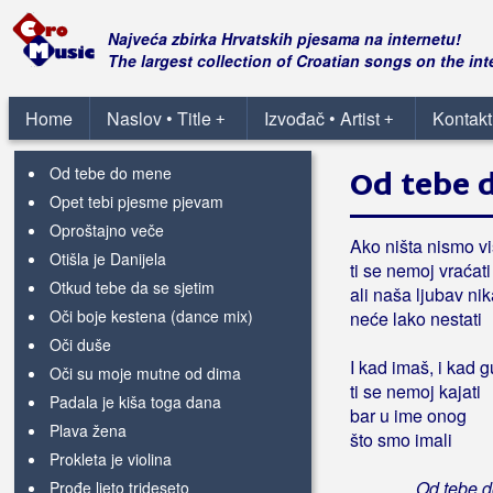
Nemam te
Nije kraj svijeta
Najveća zbirka Hrvatskih pjesama na internetu!
Nije mene dušo ubilo
The largest collection of Croatian songs on the int
Nije ona kriva majko
Nije prvi put
Home
Naslov • Title
Izvođač • Artist
Kontakt
+
+
Nino, Nino
Od tebe do mene
Od tebe 
Opet tebi pjesme pjevam
Oproštajno veče
Ako ništa nismo v
Otišla je Danijela
ti se nemoj vraćati
Otkud tebe da se sjetim
ali naša ljubav ni
Oči boje kestena (dance mix)
neće lako nestati
Oči duše
I kad imaš, i kad g
Oči su moje mutne od dima
ti se nemoj kajati
Padala je kiša toga dana
bar u ime onog
Plava žena
što smo imali
Prokleta je violina
Od tebe 
Prođe ljeto trideseto