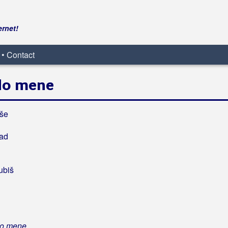
ernet!
 • Contact
do mene
iše
kad
ubiš
do mene