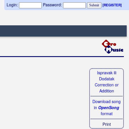
Login:
Password:
[REGISTER]
Ispravak ili
Dodatak
Correction or
Addition
Download song
in
OpenSong
format
Print