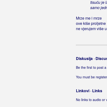
tisuću je l
Što mi noći nemaju svanuća
samo jedn
Što u meni vidiš ti
Žena voljena
Mrze me i mrze
Čaše lomim
ove kiše proljetne
ne vjerujem više u
Četiri suze
Golubić, Danijela
Golubičić, Krunoslav
Diskusija · Discu
Goman, Zoran
Be the first to post
Gori Ussi Winnetou
You must be register
Gorica Rukavina
Linkovi · Links
Gospodari Snova
No links to audio or 
Gospodari Tambura