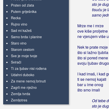
sto je du
Prsten od zlata
tisuću je l
Putem griješnika
samo jedn
Recka
Rujno vino
Mrze me i mrze
Sad mi kažeš
ove kiše proljetne
ne vjerujem više u
Samo brda i planine
Staro vino
Nek te prate moje
Starom cestom
što si lažno ljubila
Sve je moje tvoje
što si pored mene
Svirači
svoju ljubav drug
Ti za ljubav nisi rođena
I kad imaš, i kad g
Udahni duboko
ti se nemoj kajati
Za mene nemoj brinuti
bar u ime onog
Zagrli me nježno
što smo imali
Zemlja tvrda
Zemljotres
Od tebe 
sto je du
Zora svanjava