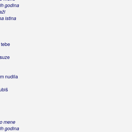
gih godina
aži
a istina
 tebe
 suze
om nudila
ubiš
do mene
gih godina