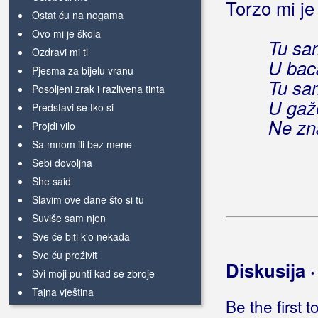
Torzo mi je
Ostat ću na nogama
Ovo mi je škola
Tu sam
Ozdravi mi ti
U baca
Pjesma za bijelu vranu
Tu sam
Posoljeni zrak i razlivena tinta
U gaž
Predstavi se tko si
Ne zn
Projdi vilo
Sa mnom ili bez mene
Sebi dovoljna
She said
Slavim ove dane što si tu
Suviše sam njen
Sve će biti k'o nekada
Sve ću preživit
Diskusija 
Svi moji punti kad se zbroje
Tajna vještina
Be the first 
Tebe nisam bio vrijedan