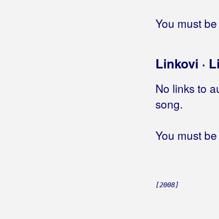
Tija bi te zaboravit
Toleranca
You must be 
U ljubav vjere nemam
Vesla na vodi
Vrata do nas
Linkovi · L
Vrata moje sestre
Vrime da se pomirim sa svitom
No links to a
Za ljubav izgorit
song.
Zamoli me
Zar bih te povrijedio
You must be 
Zavezanih očiju
Zlatne godine
Zrno radosti
Šta će meni moja dica reć
Što je meni tvoja nevjera
[2008]
Šuti, umukni
Žeđam