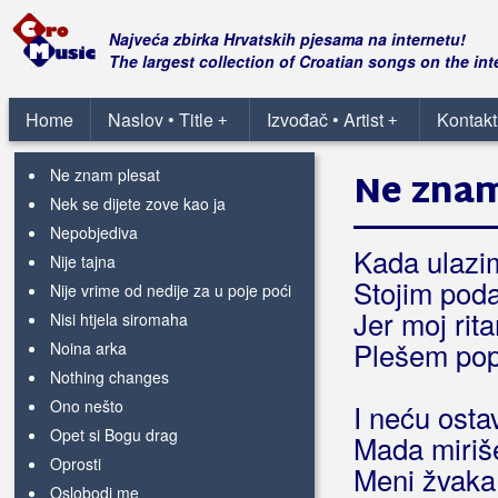
Mirakul
Miss Croatia
Najveća zbirka Hrvatskih pjesama na internetu!
Mogu se kladit u bilo što
The largest collection of Croatian songs on the int
My brother Cain
My cloud
Home
Naslov • Title
Izvođač • Artist
Kontakt
+
+
Ne odustajem (Non rinuncio a lei)
Ne znam plesat
Ne znam
Nek se dijete zove kao ja
Nepobjediva
Kada ulazim
Nije tajna
Stojim poda
Nije vrime od nedije za u poje poći
Jer moj rita
Nisi htjela siromaha
Plešem po
Noina arka
Nothing changes
Ono nešto
I neću osta
Opet si Bogu drag
Mada miriše
Oprosti
Meni žvaka
Oslobodi me