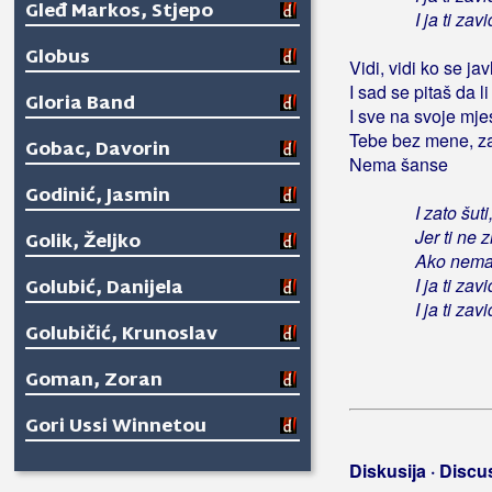
Gleđ Markos, Stjepo
I ja ti za
Globus
Vidi, vidi ko se jav
I sad se pitaš da 
Gloria Band
I sve na svoje mje
Tebe bez mene, zar
Gobac, Davorin
Nema šanse
Godinić, Jasmin
I zato šut
Jer ti ne 
Golik, Željko
Ako nemaš
I ja ti za
Golubić, Danijela
I ja ti za
Golubičić, Krunoslav
Goman, Zoran
Gori Ussi Winnetou
Gorica Rukavina
Diskusija · Discu