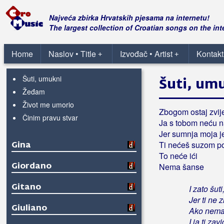
Zar bih te povrijedio
Zavezanih očiju
Najveća zbirka Hrvatskih pjesama na internetu!
Zlatne godine
The largest collection of Croatian songs on the int
Zrno radosti
Šta će meni moja dica reć
Home
Naslov • Title
Izvođač • Artist
Kontakt
+
+
Što je meni tvoja nevjera
Šuti, umukni
Šuti, um
Žeđam
Život me umorio
Zbogom ostaj zvij
Činim pravu stvar
Ja s tobom neću n
Jer sumnja moja je
Gina
Ti nećeš suzom po
To neće ići
Giordano
Nema šanse
Gitano
I zato šut
Jer ti ne 
Giuliano
Ako nemaš
I ja ti za