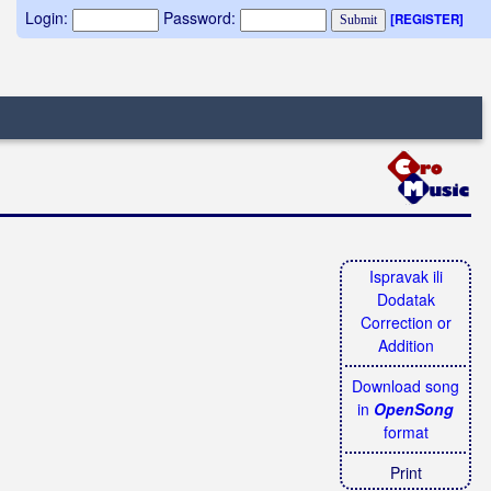
Login:
Password:
[REGISTER]
Ispravak ili
Dodatak
Correction or
Addition
Download song
in
OpenSong
format
Print