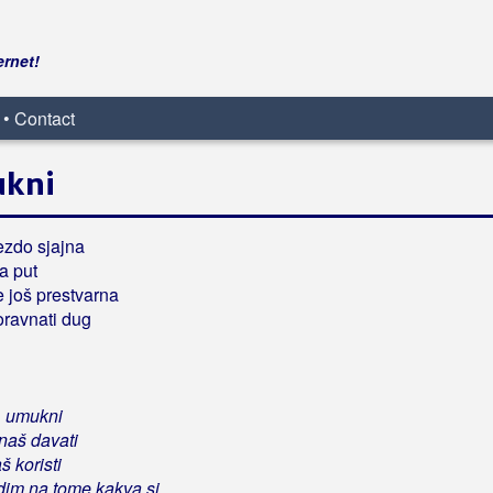
ernet!
 • Contact
ukni
ezdo sjajna
a put
 još prestvarna
ravnati dug
i, umukni
znaš davati
 koristi
vidim na tome kakva si