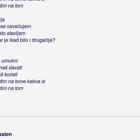
vidim na tom
lja
li se osvećujem
sto stavljam
 je ikad bilo i drugačije?
i, umukni
znaš davati
 koristi
vidim na tome kakva si
vidim na tom
ssion