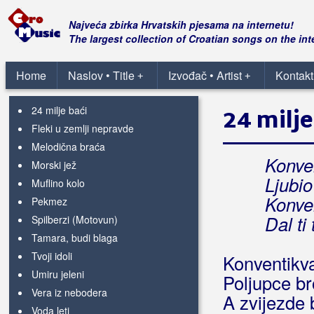
Grupa Tradicija
Najveća zbirka Hrvatskih pjesama na internetu!
The largest collection of Croatian songs on the int
Grupa Trag
Home
Naslov • Title
Izvođač • Artist
Kontakt
+
+
Grupa Tvog Života
24 milje baći
24 milje
Fleki u zemlji nepravde
Melodična braća
Konve
Morski jež
Ljubio
Muflino kolo
Konve
Pekmez
Dal ti
Spilberzi (Motovun)
Tamara, budi blaga
Tvoji idoli
Konventikva
Umiru jeleni
Poljupce br
Vera iz nebodera
A zvijezde 
Voda leti