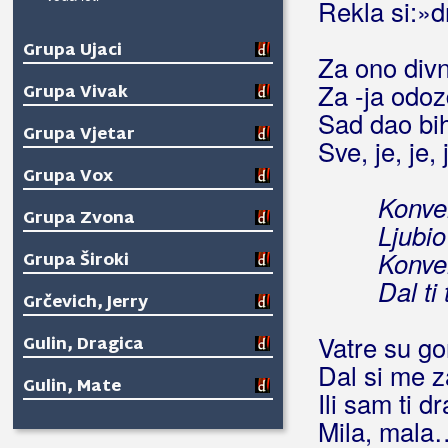
Rekla si:»d
Grupa Ujaci
Za ono div
Za -ja odoz
Grupa Vivak
Sad dao bih
Grupa Vjetar
Sve, je, je, j
Grupa Vox
Konve
Grupa Zvona
Ljubio
Konve
Grupa Široki
Dal ti
Grčevich, Jerry
Vatre su gor
Gulin, Dragica
Dal si me z
Gulin, Mate
Ili sam ti dr
Mila, mala
Gustafi