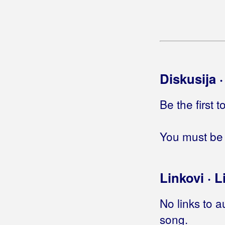
Gutman
Gušti
Diskusija 
Be the first 
You must be 
Linkovi · L
No links to a
song.