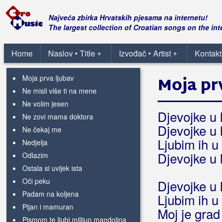
Ljubim te Hrvatska, Domovino
sveta
Najveća zbirka Hrvatskih pjesama na internetu!
Meni smeta nepravda
The largest collection of Croatian songs on the int
Milena
Moja lipa
Home
Naslov • Title
Izvođač • Artist
Kontakt
+
+
Moja ljubav ti si
Moja prva ljubav
Moja pr
Ne misli više ti na mene
Ne volim jesen
Djevojke u 
Ne zovi mama doktora
Djevojke u 
Ne čekaj me
Ljubim ih u
Nedjelja
Djevojke u 
Odlazim
Ostala si uvijek ista
Oči peku
Djevojke u 
Padam na koljena
Ljubim ih u
Pijan i mamuran
Moj je grad
Pismom te ljubi milijun mandolina