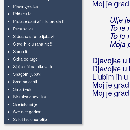
Moj je grad
Plava vještica
Pridaću te
Ulje je
Prolaze dani al' nisi prošla ti
To je m
Ptica selica
To je m
S desne strane ljubavi
Moja p
S tvojih je usana riječ
Samo ti
Djevojke u 
Sidra od tuge
Djevojke u 
Sjaj u očima otkriva te
Snagom ljubavi
Ljubim ih u
Srce na cesti
Moj je grad
Srna i vuk
Moj je grad
Stranica dnevnika
Sve isto mi je
Sve ove godine
Svijet tvoje čarolije
Tama