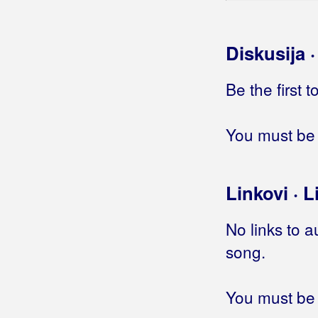
Ti si mi u krvi
Ti si presudila
Diskusija 
Ti snagu daješ meni
Ti, snagu daješ mi
Tisuću
Be the first 
Tko si sad ti
To si htjela
You must be 
Torcida
Tvoja krv
U vrijeme praznika
Linkovi · L
Ugasi žeđ
Zapjevaj
No links to a
Znak
song.
Zovem prijatelje moje
Život si moj potrošila
Ćutin se lipo
You must be 
Čista laž