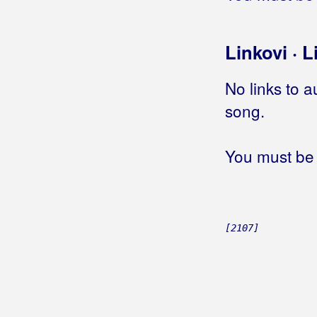
Giuliano
Gleđ Markos, Stjepo
Linkovi · L
Globus
No links to a
Gloria Band
song.
Gobac, Davorin
Godinić, Jasmin
You must be 
Golik, Željko
Golubić, Danijela
[2107]
Golubičić, Krunoslav
Goman, Zoran
Gori Ussi Winnetou