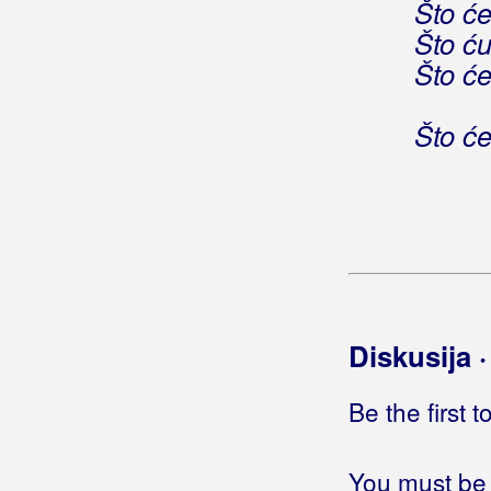
Što će
Gašparac, Boris Ćiro
Što ću
Što će
Gašparić, Ivica
Gego & Picigin Band
Što će
Gelato Sisters
General Woo
Gettos
Gibonni
Diskusija 
Gina
Giordano
Be the first 
Gitano
You must be 