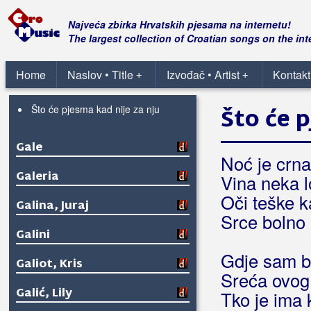
Odlaziš
Probudi se dušo
Najveća zbirka Hrvatskih pjesama na internetu!
Sam Bog zna da te volim
The largest collection of Croatian songs on the int
Samo nek' se svira
Ti si čaša koju pijem
Home
Naslov • Title
Izvođač • Artist
Kontakt
+
+
Zaspale su oči snene
Što će pjesma kad nije za nju
Što će p
Gale
Noć je crn
Galeria
Vina neka l
Oči teške 
Galina, Juraj
Srce bolno 
Galini
Gdje sam bi
Galiot, Kris
Sreća ovog 
Galić, Lily
Tko je ima 