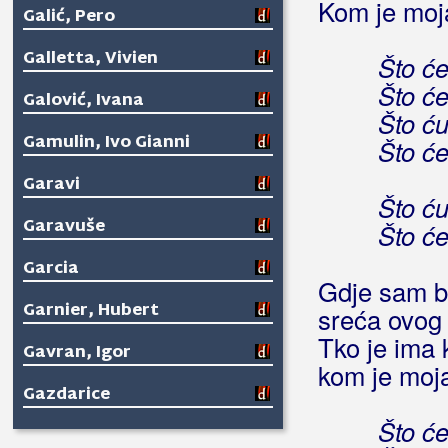
Kom je moja 
Galić, Pero
Galletta, Vivien
Što će
Što će
Galović, Ivana
Što ću
Gamulin, Ivo Gianni
Što će
Garavi
Što ću
Garavuše
Što će
Garcia
Gdje sam bi
Garnier, Hubert
sreća ovog 
Tko je ima 
Gavran, Igor
kom je moja 
Gazdarice
Što će
Gazde