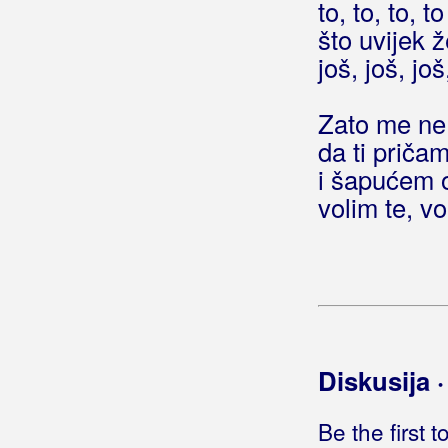
to, to, to, to
Gulin, Dragica
što uvijek ž
Gulin, Mate
još, još, još
Gustafi
Zato me ne 
Gutman
da ti pričam
i šapućem 
Gušti
volim te, vo
Diskusija 
Be the first 