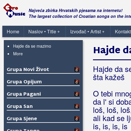
Grupa MI
Najveća zbirka Hrvatskih pjesama na internetu!
The largest collection of Croatian songs on the int
Grupa Memorex
Home
Naslov • Title
Izvođač • Artist
Kontakt
+
+
Grupa More
Hajde da se mazimo
Hajde d
More
Hajde da s
Grupa Novi Život
šta kažeš
Grupa Opijum
O tebi mno
Grupa Pagani
da l' si doba
Grupa San
loš, loš, loš
ali kad se l
Grupa Sjene
is, is, is, is