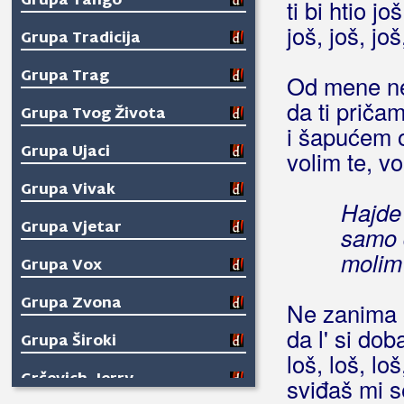
Grupa Tango
ti bi htio još
još, još, još
Grupa Tradicija
Grupa Trag
Od mene ne
da ti pričam
Grupa Tvog Života
i šapućem 
Grupa Ujaci
volim te, vo
Grupa Vivak
Hajde
Grupa Vjetar
samo 
molim
Grupa Vox
Grupa Zvona
Ne zanima 
da l' si doba
Grupa Široki
loš, loš, loš
Grčevich, Jerry
sviđaš mi s