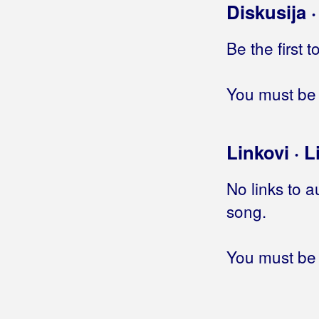
Diskusija 
Život si moj potrošila
Ćutin se lipo
Be the first 
Čista laž
Gleđ Markos, Stjepo
You must be 
Globus
Gloria Band
Linkovi · L
Gobac, Davorin
No links to a
Godinić, Jasmin
song.
Golik, Željko
You must be 
Golubić, Danijela
Golubičić, Krunoslav