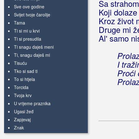
Sa straho
Sve ove godine
Koji dolaze
Svijet tvoje čarolije
Kroz život 
Tama
Druge mi ž
Ti si mi u krvi
Al' samo nis
Ti si presudila
Ti snagu daješ meni
Prolaz
Ti, snagu daješ mi
I traž
Tisuću
Proći
Tko si sad ti
To si htjela
Prolaz
Torcida
Tvoja krv
U vrijeme praznika
Ugasi žeđ
Zapjevaj
Znak
Zovem prijatelje moje