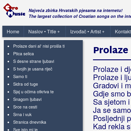
Oči peku
Padam na koljena
Najveća zbirka Hrvatskih pjesama na internetu!
Pijan i mamuran
The largest collection of Croatian songs on the int
Pismom te ljubi milijun mandolina
Plava vještica
Home
Naslov • Title
Izvođač • Artist
Kontakt
+
+
Pridaću te
Prolaze dani al' nisi prošla ti
Prolaze 
Ptica selica
S desne strane ljubavi
Prolaze i d
S tvojih je usana riječ
Prolaze i lj
Samo ti
Gradovi i m
Sidra od tuge
Gdje smo bi
Sjaj u očima otkriva te
Snagom ljubavi
Sa sjetom 
Srce na cesti
Ja se samo
Srna i vuk
Posljednji p
Stranica dnevnika
Kad rekla s
Sve isto mi je