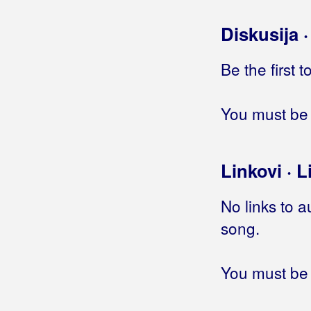
Teško onom koga žale
Diskusija 
Ti se nećeš vratiti
Ti se ženiš zlato moje
Tuđi svatovi
Be the first 
U ljubavi sreće nemam
U snu i ljubavi
You must be 
Usne boje vina
Vazda, gazda
Za ljubav tvoju
Linkovi · L
Za tebe
Za tebe stari
No links to a
Zagorska
song.
Zagreb te zove
Zaplakat ćeš
Zauvijek
You must be 
Zbog tebe sam to što jesam
Zbogom za zbogom