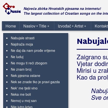
Mare, Mare vrag ti odni pare
Milijun poljubaca
Najveća zbirka Hrvatskih pjesama na internetu!
Mirta
The largest collection of Croatian songs on the int
Moj otac
Moja luda glava
Home
Naslov • Title
Izvođač • Artist
Kontakt
+
+
Na kraju stoljeća
Nabujale strasti
Nabujal
Najdraža moja
Ne daj da nam prođe vrijeme
Zaigrano su
Ne luduj
Vjetar dodir
Ne mogu ti reći zbogom
Mirisi u zr
Ne znam broj
Kao da prol
Nek pjesma ostane
Nek se znade tko je pravi gazda
Nek' me tješi vino
Nabuja
Neka me boli
Sve on
Nemoj u moj san
Nije jutro krivo