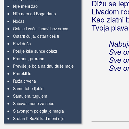
Dižu se lept
Nije meni žao
Livadom ro
Nije nam od Boga dano
Kao zlatni 
Noćas
Tvoja plava
Ostale i veće ljubavi bez sreće
Ostarit ću ja, ostarit ćeš ti
Nabuja
Pazi dušo
Sve on
Poslije kiše sunce dolazi
Sve on
Prerano, prerano
Sve on
Previše je bola na dnu duše moje
Prorekli te
Ruža crvena
Samo tebe ljubim
Samujem, tugujem
Sačuvaj mene za sebe
Slavonijom polegla je magla
Sretan ti Božić kad meni nije
Svirajte mi njenu