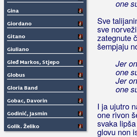
one su
Gina
Sve talijan
Giordano
sve norveži
zategnute č
Gitano
šempjaju no
Giuliano
Jer on
Gleđ Markos, Stjepo
one su
Globus
Jer on
one su
Gloria Band
Gobac, Davorin
I ja ujutro 
one rivon š
Godinić, Jasmin
svaka lipša
Golik, Željko
glovu non 