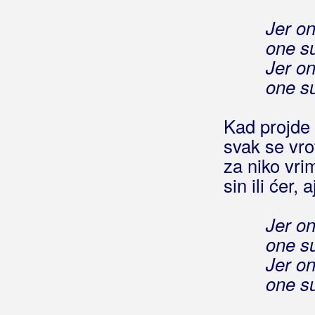
Golubić, Danijela
Jer on
Golubičić, Krunoslav
one su
Jer on
Goman, Zoran
one su
Gori Ussi Winnetou
Kad projde 
Gorica Rukavina
svak se vro
Gospodari Snova
za niko vri
sin ili ćer, 
Gospodari Tambura
Gotovac, Simona
Jer on
one su
Gracia
Jer on
Gradić, Marina
one su
Grahovec, Emina