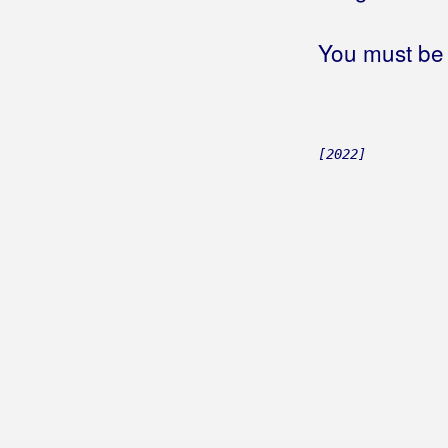
Grujo, Katarina
You must be 
Grupa 220
Grupa 737
[2022]
Grupa 777
Grupa Balans
Grupa Banana
Grupa Barbary
Grupa Boss
Grupa Bravo
Grupa Croati