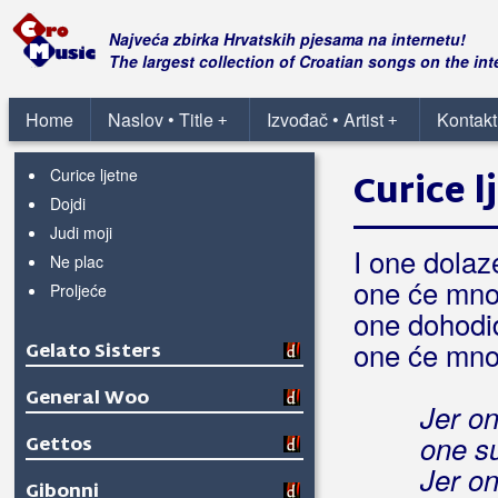
Gašparac, Boris Ćiro
Najveća zbirka Hrvatskih pjesama na internetu!
The largest collection of Croatian songs on the int
Gašparić, Ivica
Home
Naslov • Title
Izvođač • Artist
Kontakt
+
+
Gego & Picigin Band
Curice ljetne
Curice l
Dojdi
Judi moji
I one dolaz
Ne plac
one će mnog
Proljeće
one dohodid
one će mnog
Gelato Sisters
General Woo
Jer on
one su
Gettos
Jer on
Gibonni