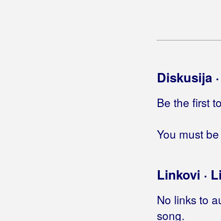
Grahovec, Željko
Grakalić, Vlatka
Graničari
Graničari Stari
Diskusija 
Grašo, Petar
Be the first 
Gračanci
You must be 
Grbac, Robertino
Grbac, Voljen
Linkovi · L
Grdović, Mladen
Greblinčki Ventek, Branko
No links to a
song.
Grešnici