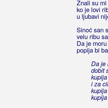
Znali su mi 
Natalija
ko je lovi r
Natoči još jedno piće
u ljubavi ni
Naše malo misto
Nedostaješ mi ti
Sinoć san s
Nek me tuku sve nevere
velu ribu sa
Nek mi noćas suze teku
Neka neka nek se zna
Da je moru 
Neka plovi moja barka
popija bi b
Neka svira mandolina
Neću krivit cili svit
Da je 
Nije u šoldima sve
dobit 
Nikad se ćaća nije vratija
kupija
Noć je za radost, a jutro za bol
i za c
O Marie
kupija
Odlazim
kupija
Ona sad živi daleko
Ostavljam vas moji najdraži