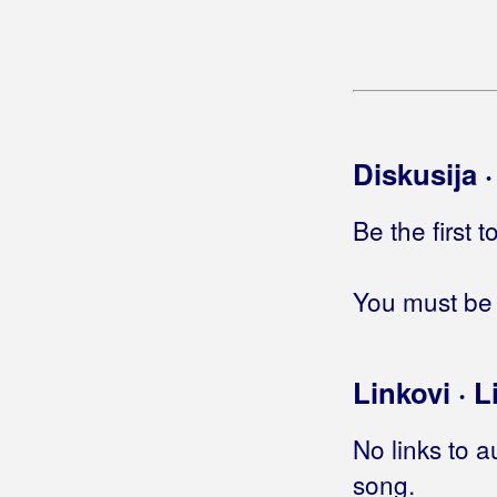
Otkad sam se s tobom razdilija
Oči boje lavande
Oči nebeske
Pegula
Plačem za tobom
Plači srce
Diskusija 
Plači, srce plači
Postelja bez ljubavi
Be the first 
Probudi se
Proplakat će kamen bili
You must be 
Pustite me
Samo ti, Dalmacijo
Sedam dana, sedam noći
Linkovi · L
Sedam mora
Snivaj mi majko
No links to a
Splitski tango
Stari škoj
song.