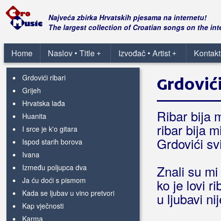
E, da mi je vratit vrime
Emanuela
Najveća zbirka Hrvatskih pjesama na internetu!
Fališ mi ti
The largest collection of Croatian songs on the int
Gdje je moja ljubav stara
Gospe moja
Home
Naslov • Title
Izvođač • Artist
Kontakt
+
+
Grdelina dva
Grdovići ribari
Grdovići
Grijeh
Hrvatska lađa
Ribar bija 
Huanita
ribar bija mi
I srce je k'o gitara
Grdovići s
Ispod starih borova
Ivana
Između poljupca dva
Znali su mi 
Ja ću doći s pismom
ko je lovi r
Kada se ljubav u vino pretvori
u ljubavi ni
Kap vječnosti
Karma