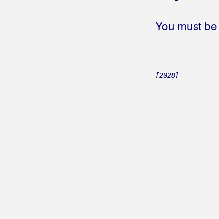
Sve je to za ljude
Sve smo suze isplakali
You must be 
Sve za ljubav
Sve zbog ljubavi nevjerne
Sveti Ante dalmatinski
Ti si moja bol
[2028]
Tiho, tiho more šumi
Tu je moj dom
U ljetnu noć
U ranu zoru
Vinčanje
Vinčanje 1
Vitar nek puse
Vjeruj mi
Voli me ti
Volio sam jednu ženu
Za sva vrimena
Zaljubljen sam u te