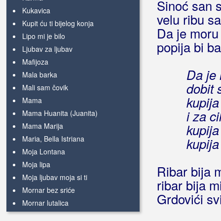
Sinoć san s
Kukavica
velu ribu sa
Kupit ću ti bijelog konja
Da je moru 
Lipo mi je bilo
popija bi b
Ljubav za ljubav
Mafijoza
Da je 
Mala barka
dobit 
Mali sam čovik
kupija
Mama
i za c
Mama Huanita (Juanita)
Mama Marija
kupija
Maria, Bella Istriana
kupija
Moja Lontana
Moja lipa
Ribar bija 
Moja ljubav moja si ti
ribar bija mi
Mornar bez sriće
Grdovići s
Mornar lutalica
Najlipša si kad si bosa