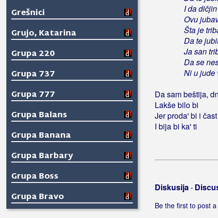
I da dičji
Grešnici
Ovu jubav
Šta je trib
Grujo, Katarina
Da te jubi
Ja san tri
Grupa 220
Da se nesm
Ni u jude 
Grupa 737
Grupa 777
Da sam beštija, d
Lakše bilo bi
Grupa Balans
Jer proda' bi i čast 
I bija bi ka' ti
Grupa Banana
Grupa Barbary
Grupa Boss
Diskusija · Discu
Grupa Bravo
Be the first to post
Grupa Croati