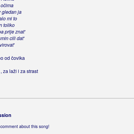
n očima
 gledan ja
alo mi to
n toliko
ba prije znat'
in cili dat'
virovat'
no od čovika
, za laži i za strast
ssion
 a comment about this song!