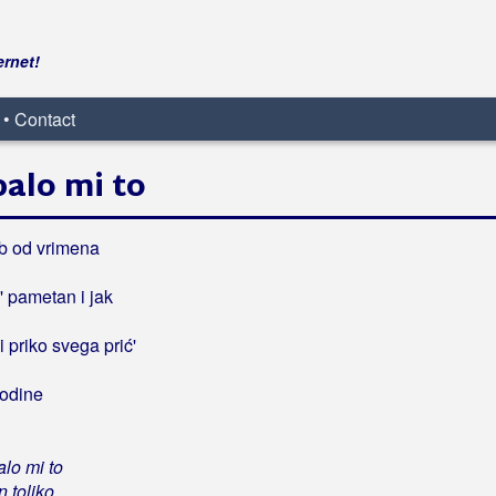
ernet!
 • Contact
ibalo mi to
b od vrimena
' pametan i jak
i priko svega prić'
godine
alo mi to
n toliko