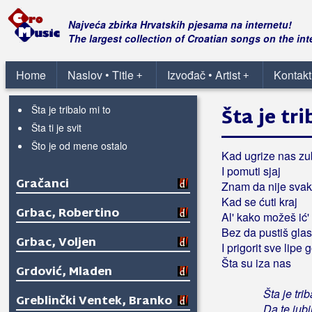
Trebam nekoga
Utorak
Najveća zbirka Hrvatskih pjesama na internetu!
Vera od suvog zlata
The largest collection of Croatian songs on the int
Volim i postojim
Vrbe
Home
Naslov • Title
Izvođač • Artist
Kontakt
+
+
Šporke riči
Šta je tribalo mi to
Šta je tr
Šta ti je svit
Što je od mene ostalo
Kad ugrize nas zu
I pomuti sjaj
Gračanci
Znam da nije svak
Kad se ćuti kraj
Grbac, Robertino
Al' kako možeš ić' 
Bez da pustiš glas
Grbac, Voljen
I prigorit sve lipe 
Šta su iza nas
Grdović, Mladen
Šta je trib
Greblinčki Ventek, Branko
Da te jubi