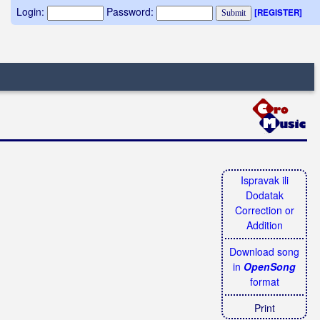
Login:
Password:
[REGISTER]
Ispravak ili
Dodatak
Correction or
Addition
Download song
in
OpenSong
format
Print