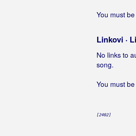
Grahovec, Željko
You must be 
Grakalić, Vlatka
Graničari
Linkovi · L
Graničari Stari
No links to a
Grašo, Petar
song.
Gračanci
You must be 
Grbac, Robertino
Grbac, Voljen
Grdović, Mladen
[2402]
Greblinčki Ventek, Branko
Grešnici