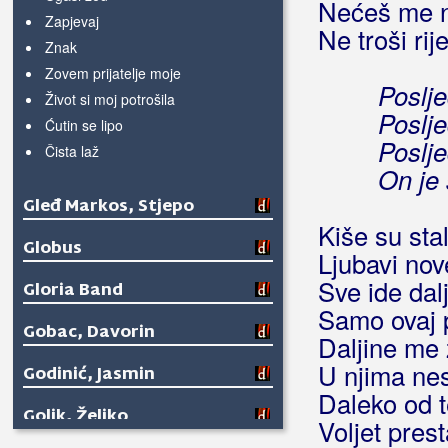
Nećeš me n
Zapjevaj
Ne troši rij
Znak
Zovem prijatelje moje
Poslje
Život si moj potrošila
Poslje
Ćutin se lipo
Poslje
Čista laž
On je 
Gleđ Markos, Stjepo
Kiše su sta
Globus
Ljubavi no
Sve ide dal
Gloria Band
Samo ovaj 
Gobac, Davorin
Daljine me
U njima nes
Godinić, Jasmin
Daleko od 
Golik, Željko
Voljet prest