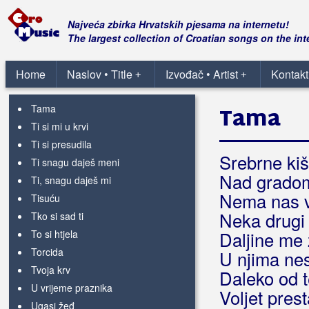
Srce na cesti
Srna i vuk
Najveća zbirka Hrvatskih pjesama na internetu!
Stranica dnevnika
The largest collection of Croatian songs on the int
Sve isto mi je
Sve ove godine
Home
Naslov • Title
Izvođač • Artist
Kontakt
+
+
Svijet tvoje čarolije
Tama
Tama
Ti si mi u krvi
Ti si presudila
Srebrne ki
Ti snagu daješ meni
Nad grado
Ti, snagu daješ mi
Nema nas v
Tisuću
Neka drugi 
Tko si sad ti
To si htjela
Daljine me
Torcida
U njima nes
Tvoja krv
Daleko od 
U vrijeme praznika
Voljet prest
Ugasi žeđ