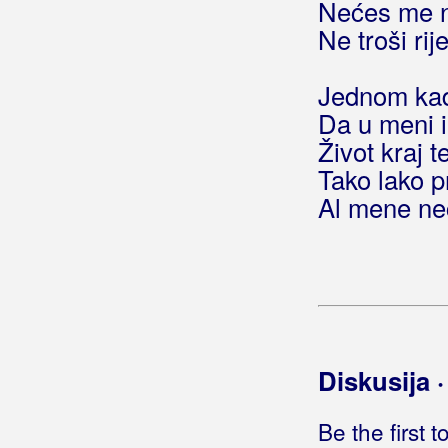
Nećes me n
Golubić, Danijela
Ne troši rij
Golubičić, Krunoslav
Jednom kad
Goman, Zoran
Da u meni 
Gori Ussi Winnetou
Život kraj t
Tako lako p
Gorica Rukavina
Al mene neće
Gospodari Snova
Gospodari Tambura
Gotovac, Simona
Gracia
Diskusija 
Gradić, Marina
Be the first 
Grahovec, Emina