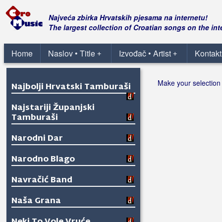
Najveća zbirka Hrvatskih pjesama na internetu!
The largest collection of Croatian songs on the int
Home
Naslov • Title
Izvođač • Artist
Kontakt
+
+
Make your selection 
Najbolji Hrvatski Tamburaši
Najstariji Županjski
Tamburaši
Narodni Dar
Narodno Blago
Navračić Band
Naša Grana