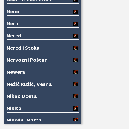
Neki To Vole Vruće
Neno
Nera
Nered
Nered i Stoka
Nervozni Poštar
Newera
Nežić Ružić, Vesna
Nikad Dosta
Nikita
Nikolin, Marta