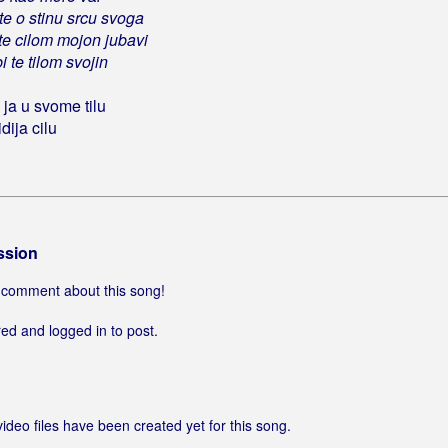
i te o stinu srcu svoga
 te cilom mojon jubavi
i te tilom svojin
ja u svome tilu
dija cilu
ssion
 a comment about this song!
ed and logged in to post.
video files have been created yet for this song.