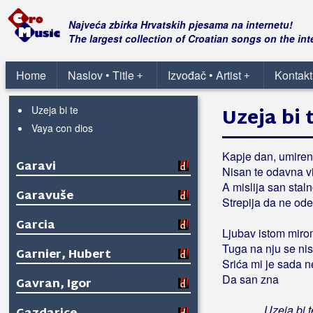
Ljubavi napokon ti
Mama
Najveća zbirka Hrvatskih pjesama na internetu!
Molitva
The largest collection of Croatian songs on the int
Ostani tu
Pijesak vremena
Home
Naslov • Title
Izvođač • Artist
Kontakt
+
+
Usamljena ruža
Uzeja bi te
Uzeja bi 
Vaya con dios
Kapje dan, umiren 
Garavi
Nisan te odavna vi
A mislija san stal
Garavuše
Strepija da ne od
Garcia
Ljubav istom miro
Tuga na nju se ni
Garnier, Hubert
Srića mi je sada n
Da san zna
Gavran, Igor
Uzeja bi 