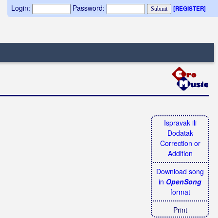
Login:
Password:
[REGISTER]
Ispravak ili
Dodatak
Correction or
Addition
Download song
in
OpenSong
format
Print