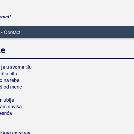
ernet!
 • Contact
te
ja u svome tilu
dija cilu
no na tebe
eš od mene
m ubija
sam navika
esrića
te kao more val