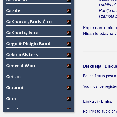
Gazdarice
I udrija b
Ranija bi
Gazde
I zamota b
Gašparac, Boris Ćiro
Kapje dan, umiren 
Gašparić, Ivica
Nisan te odavna vi
Gego & Picigin Band
Gelato Sisters
General Woo
Diskusija · Discu
Be the first to post
Gettos
You must be register
Gibonni
Gina
Linkovi · Links
Giordano
No links to audio or 