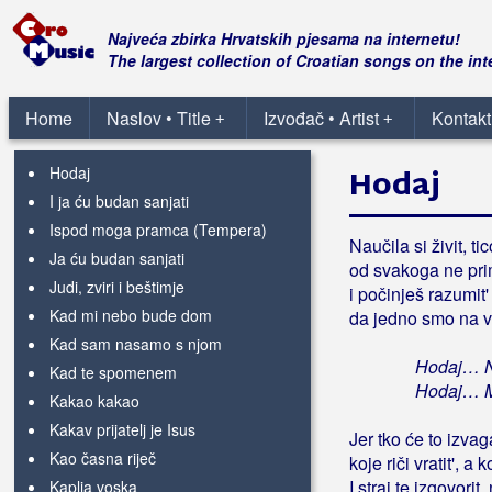
Divji cvit
Dobri ljudi
Najveća zbirka Hrvatskih pjesama na internetu!
Dvije duše
The largest collection of Croatian songs on the int
Ej, vapore
Goli pod zvijezdama
Home
Naslov • Title
Izvođač • Artist
Kontakt
+
+
Hey Crow
Hodaj
Hodaj
I ja ću budan sanjati
Ispod moga pramca (Tempera)
Naučila si živit, tic
Ja ću budan sanjati
od svakoga ne pri
Judi, zviri i beštimje
i počinješ razumit'
Kad mi nebo bude dom
da jedno smo na v
Kad sam nasamo s njom
Hodaj… Ne
Kad te spomenem
Hodaj… Mo
Kakao kakao
Kakav prijatelj je Isus
Jer tko će to izvag
Kao časna riječ
koje riči vratit', a
I straj te izgovori
Kaplja voska