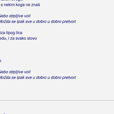
 s nekim koga ne znaš
bo strpljive voli
žda se ipak sve u dobro u dobro pretvori
za lipog lica
 redu, i za svako slovo
o
bo strpljive voli
žda se ipak sve u dobro u dobro pretvori