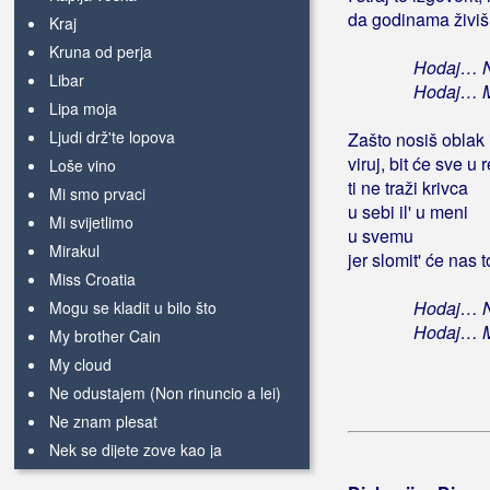
da godinama živiš
Kraj
Kruna od perja
Hodaj… Ne
Libar
Hodaj… Mo
Lipa moja
Ljudi drž'te lopova
Zašto nosiš oblak i
viruj, bit će sve u
Loše vino
ti ne traži krivca
Mi smo prvaci
u sebi il' u meni
Mi svijetlimo
u svemu
Mirakul
jer slomit' će nas t
Miss Croatia
Hodaj… Ne
Mogu se kladit u bilo što
Hodaj… Mo
My brother Cain
My cloud
Ne odustajem (Non rinuncio a lei)
Ne znam plesat
Nek se dijete zove kao ja
Nepobjediva