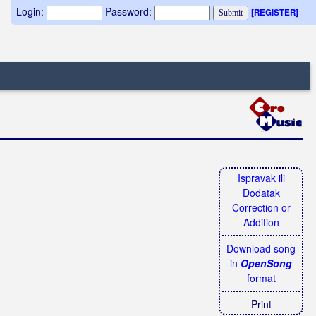
Login:
Password:
[REGISTER]
Ispravak ili
Dodatak
Correction or
Addition
Download song
in
OpenSong
format
Print