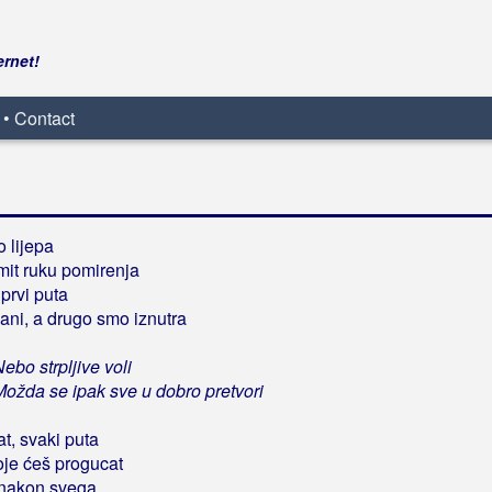
ernet!
 • Contact
o lijepa
mit ruku pomirenja
 prvi puta
ani, a drugo smo iznutra
bo strpljive voli
žda se ipak sve u dobro pretvori
at, svaki puta
 koje ćeš progucat
t, nakon svega