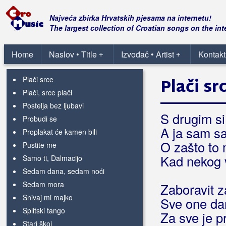
Ostavljam vas moji najdraži
Otkad sam se s tobom razdilija
Najveća zbirka Hrvatskih pjesama na internetu!
Oči boje lavande
The largest collection of Croatian songs on the int
Oči nebeske
Pegula
Home
Naslov • Title
Izvođač • Artist
Kontakt
+
+
Plačem za tobom
Plači srce
Plači sr
Plači, srce plači
Postelja bez ljubavi
S drugim si
Probudi se
A ja sam sa
Proplakat će kamen bili
O zašto to 
Pustite me
Kad nekog v
Samo ti, Dalmacijo
Sedam dana, sedam noći
Sedam mora
Zaboravit z
Snivaj mi majko
Sve one da
Splitski tango
Za sve je 
Stari škoj