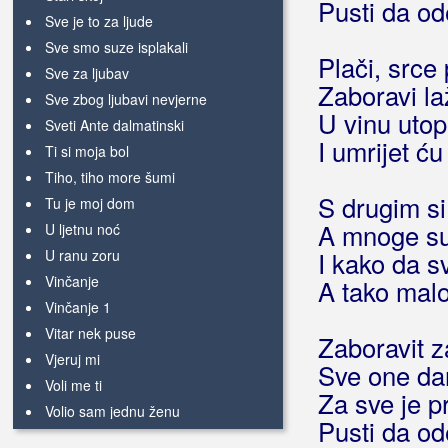
Pusti da od
Sve je to za ljude
Sve smo suze isplakali
Plači, srce 
Sve za ljubav
Zaboravi la
Sve zbog ljubavi nevjerne
U vinu utop
Sveti Ante dalmatinski
I umrijet ć
Ti si moja bol
Tiho, tiho more šumi
S drugim si
Tu je moj dom
A mnoge su
U ljetnu noć
U ranu zoru
I kako da s
Vinčanje
A tako malo
Vinčanje 1
Vitar nek puse
Zaboravit z
Vjeruj mi
Sve one da
Voli me ti
Za sve je 
Volio sam jednu ženu
Pusti da od
Za sva vrimena