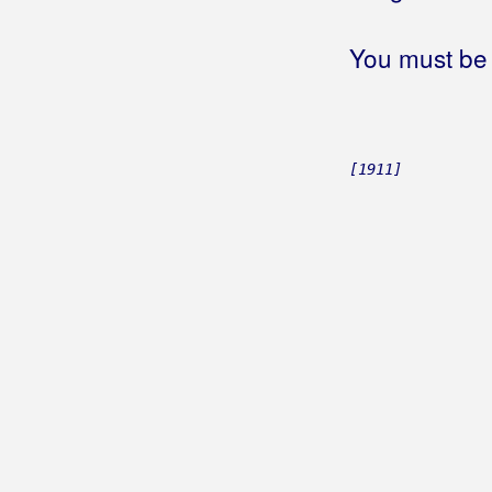
Grupa Balans
Grupa Banana
You must be 
Grupa Barbary
Grupa Boss
[1911]
Grupa Bravo
Grupa Croati
Grupa Dalmatinaca Petra
Tralića
Grupa Dijamanti
Grupa Express
Grupa Fantastico
Grupa Gabriel