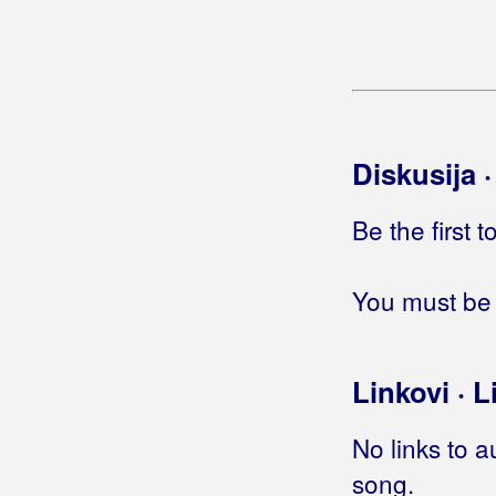
Zaljubljen sam u te
Zapivaj klapo moja
Zaplakale oči moje majke
Zbog tebe sam ruže krao
Želja ti se ispunila
Ćaćine riči
Diskusija 
Greblinčki Ventek, Branko
Be the first 
Grešnici
You must be 
Grujo, Katarina
Grupa 220
Linkovi · L
Grupa 737
No links to a
Grupa 777
song.