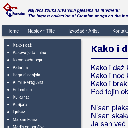
Jeno jutro
Jesen
Najveća zbirka Hrvatskih pjesama na internetu!
Jesen II
The largest collection of Croatian songs on the int
Junky Fucky Svink
Kad buden ima za umriti
Home
Naslov • Title
Izvođač • Artist
Kontakt
+
+
Kadi su ta vrata
Kako i daž
Kako i 
Kakova je to tmina
Kamo sada pojti
Kako i daž
Katarina
Kako i noć
Kega si sanjala
Kako i brek
Ki mi je vrag Ana
Pod tojin o
Kolombina
Ku ku tac
Kurijera
Nisan plaka
Ljubav
Nisan skaka
Ma san koma
Ja san već 
Marija se paričiva