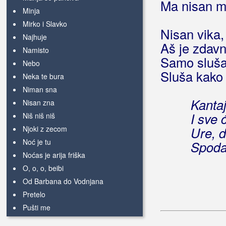
Ma nisan mo
Minja
Mirko i Slavko
Nisan vika,
Najhuje
Aš je zdavn
Namisto
Samo sluša 
Nebo
Sluša kako
Neka te bura
Niman sna
Kantaj
Nisan zna
I sve 
Niš niš niš
Njoki z zecom
Ure, 
Noć je tu
Spoda
Noćas je arija friška
O, o, o, beibi
Od Barbana do Vodnjana
Pretelo
Pušti me
Pušti mi