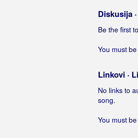
Rokenrolić
Diskusija 
Romeo
S - J - Z
Be the first 
San slip
Sanjati ćemo žuto
Sedan dan
You must be 
Sinoć san ubraca grdo
Sutra večer
Svaki vrag si ženu najde
Linkovi · L
Sve me domišlja na nju
Tebe san ja
No links to a
Ti mi mala previše pensaš
song.
Ti si mi se falila
Tići sviču
Trolio
You must be 
Vajk san je volija
Vidija san tebe