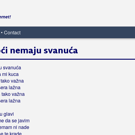
ernet!
 • Contact
oći nemaju svanuća
ju svanuća
a mi kuca
 tako važna
sera lažna
 tako važna
sera lažna
 u glavi
e da se javim
emam ni nade
e te krade