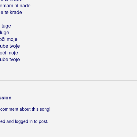
nemam ni nade
e te krade
 tuge
 duge
oči moje
ube tvoje
 oči moje
ube tvoje
ssion
 a comment about this song!
ed and logged in to post.