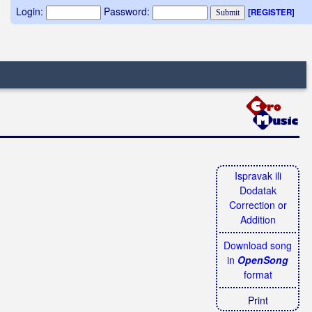
Login:
Password:
[REGISTER]
Ispravak ili
Dodatak
Correction or
Addition
Download song
in
OpenSong
format
Print