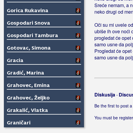
Sreće nemam, a 
Gorica Rukavina
neko drugi od men
Gospodari Snova
Oči su mi uvele od
ubiše ih ove noći
Gospodari Tambura
progledat će opet 
samo usne da polj
Gotovac, Simona
Progledat će opet
samo usne da polj
Gracia
Gradić, Marina
Grahovec, Emina
Diskusija · Discu
Grahovec, Željko
Be the first to post
Grakalić, Vlatka
You must be register
Graničari