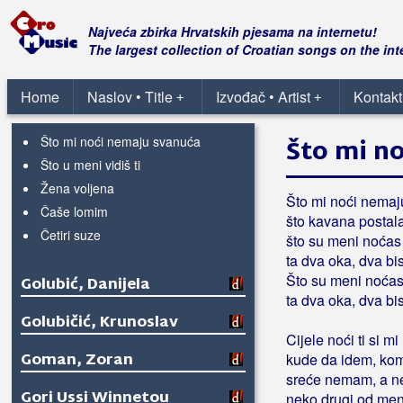
Udahni duboko
Za mene nemoj brinuti
Najveća zbirka Hrvatskih pjesama na internetu!
Zagrli me nježno
The largest collection of Croatian songs on the int
Zemlja tvrda
Zemljotres
Home
Naslov • Title
Izvođač • Artist
Kontakt
+
+
Zora svanjava
Što mi noći nemaju svanuća
Što mi n
Što u meni vidiš ti
Žena voljena
Što mi noći nema
Čaše lomim
što kavana postal
Četiri suze
što su meni noćas
ta dva oka, dva bi
Što su meni noćas
Golubić, Danijela
ta dva oka, dva bi
Golubičić, Krunoslav
Cijele noći ti si mi
Goman, Zoran
kude da idem, kom
sreće nemam, a n
Gori Ussi Winnetou
neko drugi od men