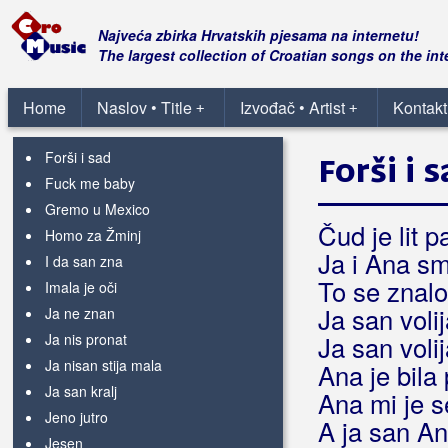
Cao
Crna zvizda
Najveća zbirka Hrvatskih pjesama na internetu!
Dante
The largest collection of Croatian songs on the int
Debeli misec
Eat and die
Home
Naslov • Title
Izvođač • Artist
Kontakt
+
+
El skandalo
Forši i sad
Forši i 
Fuck me baby
Gremo u Mexico
Čud je lit p
Homo za Žminj
Ja i Ana sm
I da san zna
To se znalo
Imala je oči
Ja san vol
Ja ne znan
Ja nis pronat
Ja san volij
Ja nisan stija mala
Ana je bila
Ja san kralj
Ana mi je s
Jeno jutro
A ja san An
Jesen