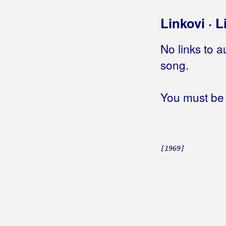
Romeo
S - J - Z
Linkovi · L
San slip
Sanjati ćemo žuto
No links to a
Sedan dan
song.
Sinoć san ubraca grdo
Sutra večer
You must be 
Svaki vrag si ženu najde
Sve me domišlja na nju
Tebe san ja
Ti mi mala previše pensaš
Ti si mi se falila
[1969]
Tići sviču
Trolio
Vajk san je volija
Vidija san tebe
Vrhi Ćićarije