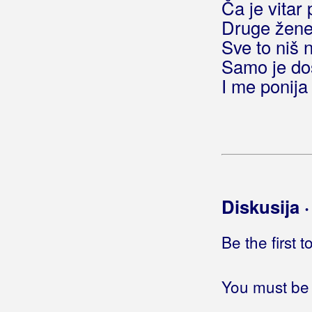
Ča je vitar 
Mirko i Slavko
Druge žene,
Najhuje
Sve to niš 
Namisto
Samo je doša
Nebo
I me ponija
Neka te bura
Niman sna
Nisan zna
Niš niš niš
Njoki z zecom
Noć je tu
Noćas je arija friška
Diskusija 
O, o, o, beibi
Od Barbana do Vodnjana
Be the first 
Pretelo
Pušti me
Pušti mi
You must be 
Rokenrolić