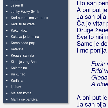
I to san pen
Jesen II
A oni put je
Junky Fucky Svink
Ja san bija
Kad buden ima za umriti
Ča je vitar 
Kadi su ta vrata
Druge žene,
Kako i daž
Sve to niš 
Kakova je to tmina
Samo je doša
Kamo sada pojti
I me ponija
Katarina
Kega si sanjala
Ki mi je vrag Ana
Forši 
Kolombina
Prid v
Ku ku tac
Gleda 
Kurijera
A nide
Ljubav
Ma san koma
A oni put je
Marija se paričiva
Ja san bija
Minja