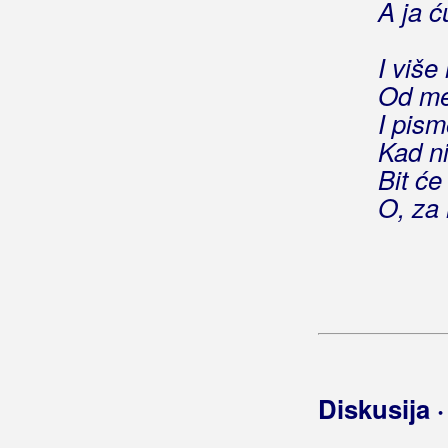
A ja ć
Tisuću
Tko si sad ti
I više
To si htjela
Od me
Torcida
I pism
Tvoja krv
Kad ni
U vrijeme praznika
Ugasi žeđ
Bit ć
Zapjevaj
O, za
Znak
Zovem prijatelje moje
Život si moj potrošila
Ćutin se lipo
Čista laž
Gleđ Markos, Stjepo
Diskusija 
Globus