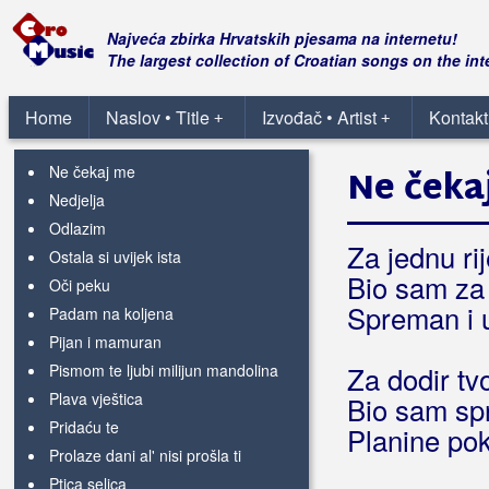
Moja lipa
Moja ljubav ti si
Najveća zbirka Hrvatskih pjesama na internetu!
Moja prva ljubav
The largest collection of Croatian songs on the int
Ne misli više ti na mene
Ne volim jesen
Home
Naslov • Title
Izvođač • Artist
Kontakt
+
+
Ne zovi mama doktora
Ne čekaj me
Ne čeka
Nedjelja
Odlazim
Za jednu ri
Ostala si uvijek ista
Bio sam za
Oči peku
Spreman i u
Padam na koljena
Pijan i mamuran
Pismom te ljubi milijun mandolina
Za dodir tv
Plava vještica
Bio sam s
Pridaću te
Planine pok
Prolaze dani al' nisi prošla ti
Ptica selica