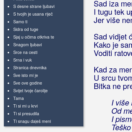
Sad iza me
S desne strane ljubavi
I tugu tek 
S tvojih je usana riječ
Jer više n
Samo ti
Sidra od tuge
Sad vidjet 
Sjaj u očima otkriva te
Kako je sa
Snagom ljubavi
Voditi ratov
Srce na cesti
Srna i vuk
Kad za me
Stranica dnevnika
Sve isto mi je
U srcu tvo
Sve ove godine
Bitka ne pr
Svijet tvoje čarolije
Tama
I više
Ti si mi u krvi
Od me
Ti si presudila
I pism
Ti snagu daješ meni
Teško 
Ti, snagu daješ mi