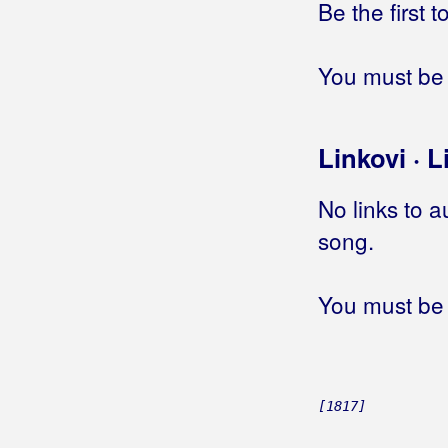
Be the first 
Gloria Band
Gobac, Davorin
You must be 
Godinić, Jasmin
Golik, Željko
Linkovi · L
Golubić, Danijela
No links to a
Golubičić, Krunoslav
song.
Goman, Zoran
You must be 
Gori Ussi Winnetou
Gorica Rukavina
Gospodari Snova
[1817]
Gospodari Tambura