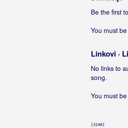
Gitano
Be the first 
Giuliano
You must be 
Gleđ Markos, Stjepo
Globus
Linkovi · L
Gloria Band
No links to a
Gobac, Davorin
song.
Godinić, Jasmin
You must be 
Golik, Željko
Golubić, Danijela
Golubičić, Krunoslav
[3140]