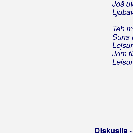
Još uv
Vrata moje sestre
Ljubav
Vrime da se pomirim sa svitom
Za ljubav izgorit
Zamoli me
Teh ma
Zar bih te povrijedio
Suna h
Zavezanih očiju
Lejsu
Zlatne godine
Jom t
Zrno radosti
Lejsu
Šta će meni moja dica reć
Što je meni tvoja nevjera
Šuti, umukni
Žeđam
Život me umorio
Činim pravu stvar
Gina
Diskusija 
Giordano