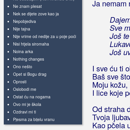
Ja nemam r
Ne znam plesat
Nek se dijete zove kao ja
Dajem 
Nepobjediva
Sve m
Nije tajna
Još t
Nije vrime od nedije za u poje poći
Lukavo
Nisi htjela siromaha
Još uv
Noina arka
Nothing changes
I sve ću ti 
Ono nešto
Opet si Bogu drag
Baš sve št
Oprosti
Moju kožu,
Oslobodi me
I lice koje 
Ostat ću na nogama
Ovo mi je škola
Od straha 
Ozdravi mi ti
Tvoja ljub
Pjesma za bijelu vranu
Kao pčela u
Posoljeni zrak i razlivena tinta