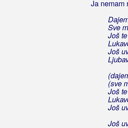
Ja nemam r
Predstavi se tko si
Projdi vilo
Dajem 
Sa mnom ili bez mene
Sve m
Sebi dovoljna
Još t
She said
Lukavo
Slavim ove dane što si tu
Suviše sam njen
Još uv
Sve će biti k'o nekada
Ljubav
Sve ću preživit
Svi moji punti kad se zbroje
(dajem
Tajna vještina
(sve m
Tebe nisam bio vrijedan
Još t
Tija bi te zaboravit
Lukavo
Toleranca
Još uv
U ljubav vjere nemam
Vesla na vodi
Još uv
Vrata do nas