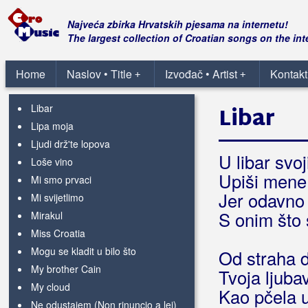
Kakao kakao
Kakav prijatelj je Isus
Najveća zbirka Hrvatskih pjesama na internetu!
Kao časna riječ
The largest collection of Croatian songs on the int
Kaplja voska
Kraj
Home
Naslov • Title
Izvođač • Artist
Kontakt
+
+
Kruna od perja
Libar
Libar
Lipa moja
Ljudi drž'te lopova
U libar svo
Loše vino
Upiši mene
Mi smo prvaci
Jer odavno
Mi svijetlimo
S onim što s
Mirakul
Miss Croatia
Mogu se kladit u bilo što
Od straha 
My brother Cain
Tvoja ljub
My cloud
Kao pčela u
Ne odustajem (Non rinuncio a lei)