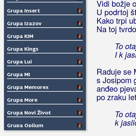
Vidi božje 
U podrtoj št
Grupa Insert
Kako trpi u
Grupa Izazov
Na toj tvrdo
Grupa KIM
To ota
Grupa Kings
I k ja
Grupa Lui
Raduje se M
Grupa MI
s Josipom g
anđeo pjeva
Grupa Memorex
po zraku let
Grupa More
To ota
Grupa Novi Život
k jasl
Grupa Opijum