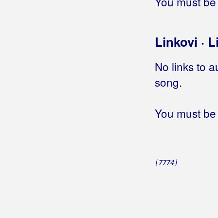
You must be 
Linkovi · L
No links to a
song.
You must be 
[7774]