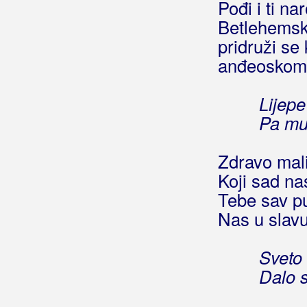
Pođi i ti na
Grupa Pagani
Betlehemsk
Grupa San
pridruži se 
anđeoskom 
Grupa Sjene
Grupa Tango
Lijepe
Pa mu 
Grupa Tradicija
Grupa Trag
Zdravo mal
Koji sad na
Grupa Tvog Života
Tebe sav p
Grupa Ujaci
Nas u slavu
Grupa Vivak
Sveto 
Grupa Vjetar
Dalo 
Grupa Vox