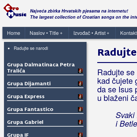
Grupa Boss
Najveća zbirka Hrvatskih pjesama na internetu!
The largest collection of Croatian songs on the int
Grupa Bravo
Home
Naslov • Title
Izvođač • Artist
Kontakt
+
+
Grupa Croati
Radujte se narodi
Radujte
Grupa Dalmatinaca Petra
Radujte se 
Tralića
kad čujete 
Grupa Dijamanti
da se Isus 
u blaženi č
Grupa Express
Grupa Fantastico
Svaki 
i Betl
Grupa Gabriel
Grupa IF