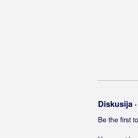
Grupa Zvona
Grupa Široki
Grčevich, Jerry
Gulin, Dragica
Gulin, Mate
Gustafi
Gutman
Gušti
Diskusija 
Be the first 