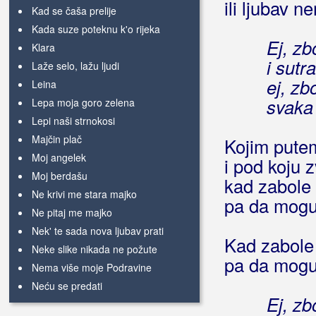
ili ljubav n
Kad se čaša prelije
Kada suze poteknu k'o rijeka
Ej, zb
Klara
i sut
Laže selo, lažu ljudi
ej, z
Leina
svaka
Lepa moja goro zelena
Lepi naši strnokosi
Majčin plač
Kojim putem
Moj angelek
i pod koju z
Moj berdašu
kad zabole 
Ne krivi me stara majko
pa da mogu
Ne pitaj me majko
Nek' te sada nova ljubav prati
Kad zabole
Neke slike nikada ne požute
pa da mogu
Nema više moje Podravine
Neću se predati
Ej, zb
Nisam ja za neki pos'o