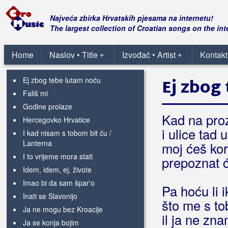
Dok je Drava sanjala
Doći ću u Vukovar
Najveća zbirka Hrvatskih pjesama na internetu!
Dođi Ane u jeseni rane
The largest collection of Croatian songs on the int
Dravski sprudovi
Dušu svoju nikom ne prodajem
Home
Naslov • Title
Izvođač • Artist
Kontakt
+
+
Ej sudbino
Ej zbog tebe lutam noću
Ej zbog
Fališ mi
Godine prolaze
Kad na proz
Hercegovko Hrvatice
i ulice tad 
I kad nisam s tobom bit ću /
Lanterna
moj ćeš kor
I to vrijeme mora stati
prepoznat 
Idem, idem, ej, živote
Imao bi da sam špar'o
Pa hoću li i
Inati se Slavonijo
što me s to
Ja ne mogu bez Kroacije
il ja ne zna
Ja se konja bojim