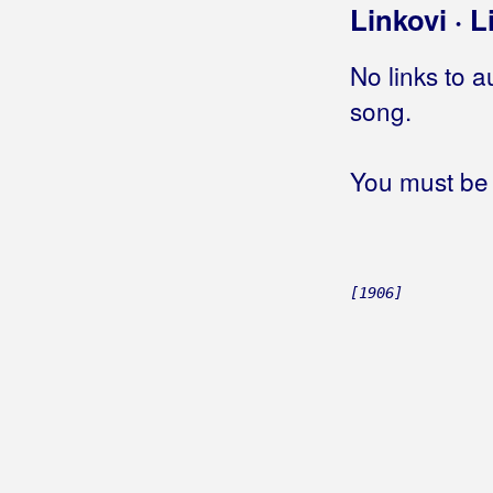
Samo ti si zoro bajna znala
Linkovi · L
Sijem žito
Slavonijo krajišnice stara
No links to a
Slomila je sve u meni
song.
Starim, starim
Sve bih dao da me ona voli
You must be 
Sve dok traje dobro je
Sve su ptice utihnule
Svirajte mi tiho tamburaši
Ta dva oka bećarska
Taj moj dragi kutak svijeta
[1906]
Takvi smo mi
Tiho, tiho zasvirajte žice
Tri livade
Tulipan, jorgovan
U srce te dira moja tambura
Vino, vino, vino
Za starinsku hižu