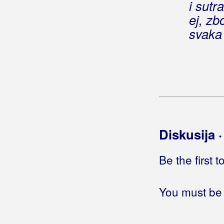
i sut
Oj, curice moja milena
ej, z
Ostale su godine u cvatu
svaka
Ostarit ću i umrijet ću
Ostavit ću sve
Ostavljam vam sve što imam
Otvori mi prozore
Otvorite sve birtije
Pjevaj pjesme
Popevka domaća
Pošla cura na skelu
Diskusija 
Procvale su dunje na granama
Prokocko sam sve od reda
Be the first 
Proživit ću i ono što nisam
Pustite me bar da sanjam
Raduj se
You must be 
Ružo, Ružice
Sad se čaše lupaju