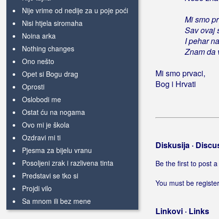
Nije vrime od nedije za u poje poći
Mi smo pr
Nisi htjela siromaha
Sav ovaj s
Noina arka
I pehar n
Nothing changes
Znam da vr
Ono nešto
Mi smo prvaci,
Opet si Bogu drag
Bog i Hrvati
Oprosti
Oslobodi me
Ostat ću na nogama
Ovo mi je škola
Ozdravi mi ti
Diskusija · Discu
Pjesma za bijelu vranu
Posoljeni zrak i razlivena tinta
Be the first to post
Predstavi se tko si
You must be register
Projdi vilo
Sa mnom ili bez mene
Linkovi · Links
Sebi dovoljna