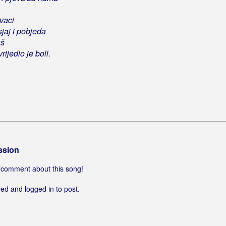
vaci
jaj i pobjeda
aš
ijedio je boli.
ssion
 a comment about this song!
ed and logged in to post.