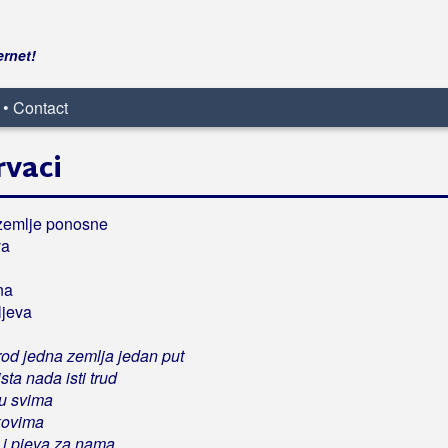
ernet!
 • Contact
rvaci
zemlje ponosne
va
na
ljeva
od jedna zemlja jedan put
ista nada isti trud
u svima
kovima
i pjeva za nama