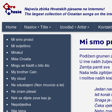
Kraj
Kruna od perja
Najveća zbirka Hrvatskih pjesama na internetu!
Libar
The largest collection of Croatian songs on the int
Lipa moja
Ljudi drž'te lopova
Home
Naslov • Title
Izvođač • Artist
Kontakt
+
+
Loše vino
Mi smo prvaci
Mi smo p
Mi svijetlimo
Mirakul
Podižem grumen 
Miss Croatia
U ime naših žulje
Mogu se kladit u bilo što
Zemlja pamti sva
My brother Cain
Naša leđa zgrblje
I molitve naših kra
My cloud
Ne odustajem (Non rinuncio a lei)
Jedan nar
Ne znam plesat
Isti korak 
Nek se dijete zove kao ja
Snaga je 
Nepobjediva
Čeka vje
Nebo zna 
Nije tajna