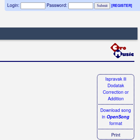
Login:
Password:
[REGISTER]
Ispravak ili
Dodatak
Correction or
Addition
Download song
in
OpenSong
format
Print