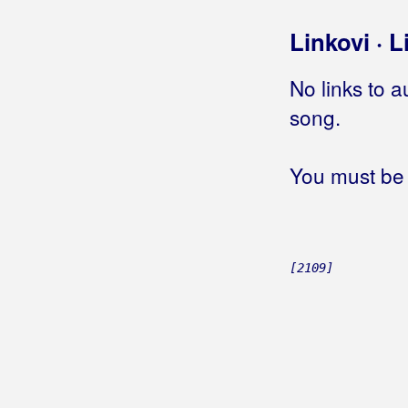
Ono nešto
Opet si Bogu drag
Linkovi · L
Oprosti
Oslobodi me
No links to a
Ostat ću na nogama
song.
Ovo mi je škola
Ozdravi mi ti
You must be 
Pjesma za bijelu vranu
Posoljeni zrak i razlivena tinta
Predstavi se tko si
Projdi vilo
Sa mnom ili bez mene
[2109]
Sebi dovoljna
She said
Slavim ove dane što si tu
Suviše sam njen
Sve će biti k'o nekada