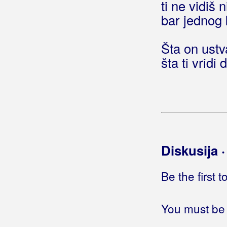
ti ne vidiš
Loše vino
bar jednog k
Mi smo prvaci
Mi svijetlimo
Šta on ustv
Mirakul
šta ti vridi
Miss Croatia
Mogu se kladit u bilo što
My brother Cain
My cloud
Ne odustajem (Non rinuncio a lei)
Ne znam plesat
Nek se dijete zove kao ja
Diskusija 
Nepobjediva
Nije tajna
Be the first 
Nije vrime od nedije za u poje poći
Nisi htjela siromaha
Noina arka
You must be 
Nothing changes