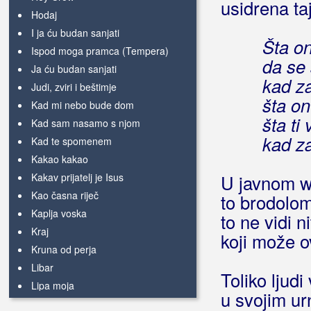
usidrena taj
Hodaj
I ja ću budan sanjati
Šta on
Ispod moga pramca (Tempera)
da se 
Ja ću budan sanjati
kad za
Judi, zviri i beštimje
šta on
Kad mi nebo bude dom
šta ti
Kad sam nasamo s njom
kad za
Kad te spomenem
Kakao kakao
Kakav prijatelj je Isus
U javnom wc
Kao časna riječ
to brodolom
Kaplja voska
to ne vidi n
Kraj
koji može o
Kruna od perja
Libar
Toliko ljud
Lipa moja
u svojim ur
Ljudi drž'te lopova