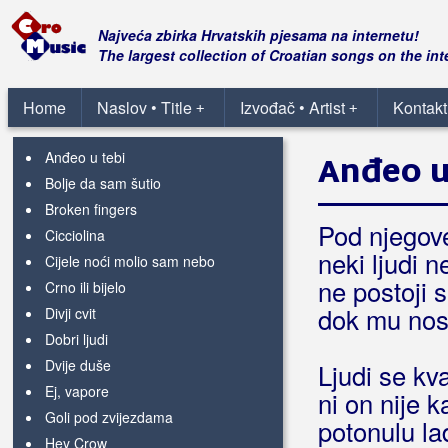
General Woo
Najveća zbirka Hrvatskih pjesama na internetu!
Gettos
The largest collection of Croatian songs on the int
Gibonni
Home
Naslov • Title
Izvođač • Artist
Kontakt
+
+
Ako me nosiš na duši
Anđeo u tebi
Anđeo u
Bolje da sam šutio
Broken fingers
Pod njegove
Cicciolina
neki ljudi n
Cijele noći molio sam nebo
ne postoji 
Crno ili bijelo
dok mu nosi
Divji cvit
Dobri ljudi
Dvije duše
Ljudi se kva
Ej, vapore
ni on nije k
Goli pod zvijezdama
potonulu la
Hey Crow