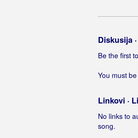
Grupa Sjene
Grupa Tango
Grupa Tradicija
Diskusija 
Grupa Trag
Be the first 
Grupa Tvog Života
You must be 
Grupa Ujaci
Grupa Vivak
Linkovi · L
Grupa Vjetar
No links to a
Grupa Vox
song.
Grupa Zvona