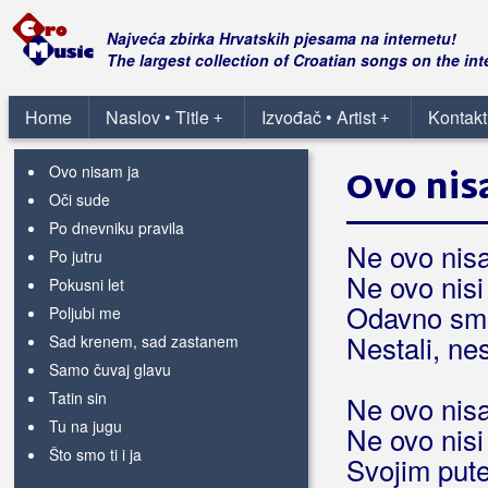
Dekadencija
Kad će kraj
Najveća zbirka Hrvatskih pjesama na internetu!
Linijom manjeg otpora
The largest collection of Croatian songs on the int
Ludilo
Ona želi ona zna
Home
Naslov • Title
Izvođač • Artist
Kontakt
+
+
Opojni makovi
Ovo nisam ja
Ovo nis
Oči sude
Po dnevniku pravila
Ne ovo nis
Po jutru
Ne ovo nisi 
Pokusni let
Odavno sm
Poljubi me
Nestali, nes
Sad krenem, sad zastanem
Samo čuvaj glavu
Tatin sin
Ne ovo nis
Tu na jugu
Ne ovo nisi 
Što smo ti i ja
Svojim put