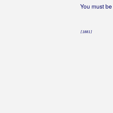
Grupa Široki
You must be 
Grčevich, Jerry
Gulin, Dragica
[1881]
Gulin, Mate
Gustafi
Gutman
Gušti