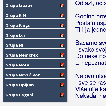
Odlazi, odl
Grupa Izazov
Godine pro
Grupa KIM
Postaju u
Grupa Kings
Ti i ja jed
Grupa Lui
Bacamo sv
Grupa MI
I svako sv
Do neke no
Grupa Memorex
U nepoznat
Grupa More
Ne ovo nis
Grupa Novi Život
I sve se ra
Grupa Opijum
Više nije k
Nekada, n
Grupa Pagani
Grupa San