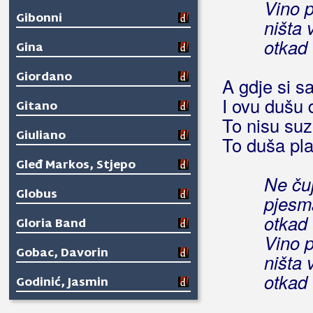
Vino p
Gibonni
ništa v
otkad
Gina
Giordano
A gdje si 
I ovu dušu 
Gitano
To nisu su
Giuliano
To duša pl
Gleđ Markos, Stjepo
Ne ču
Globus
pjesm
otkad
Gloria Band
Vino p
Gobac, Davorin
ništa v
otkad
Godinić, Jasmin
Golik, Željko