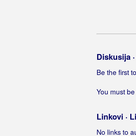
Golubić, Danijela
Golubičić, Krunoslav
Goman, Zoran
Gori Ussi Winnetou
Diskusija 
Gorica Rukavina
Be the first 
Gospodari Snova
Gospodari Tambura
You must be 
Gotovac, Simona
Gracia
Linkovi · L
Gradić, Marina
No links to a