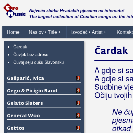
Zazvonit će zvona Svete Kate
Zbog tebe sam sve izgubio
Najveća zbirka Hrvatskih pjesama na internetu!
Zbog tebe sam to što jesam
The largest collection of Croatian songs on the int
Zora puče, a ja još od juče'
Špenzle
Home
Naslov • Title
Izvođač • Artist
Kontakt
+
+
Što sam Bogu skrivio
Čardak
Čardak
Čovjek bez adrese
Čuvaj seju dušu Slavonsku
A gdje si 
A gdje si 
Gašparić, Ivica
Sudbine vj
Gego & Picigin Band
Očiju tvoji
Gelato Sisters
Ne ču
General Woo
pjesm
otkad
Gettos