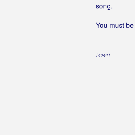
Grahovec, Emina
song.
Grahovec, Željko
You must be 
Grakalić, Vlatka
Graničari
Graničari Stari
[4244]
Grašo, Petar
Gračanci
Grbac, Robertino
Grbac, Voljen
Grdović, Mladen
Greblinčki Ventek, Branko