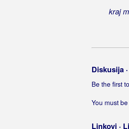
Gradić, Marina
kraj 
Grahovec, Emina
Grahovec, Željko
Grakalić, Vlatka
Graničari
Diskusija 
Graničari Stari
Grašo, Petar
Be the first 
Gračanci
You must be 
Grbac, Robertino
Grbac, Voljen
Linkovi · L