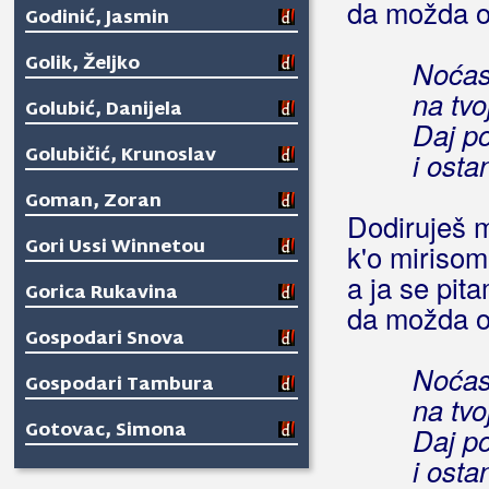
da možda o
Godinić, Jasmin
Golik, Željko
Noćas
na tvo
Golubić, Danijela
Daj po
Golubičić, Krunoslav
i osta
Goman, Zoran
Dodiruješ
Gori Ussi Winnetou
k'o mirisom
a ja se pita
Gorica Rukavina
da možda o
Gospodari Snova
Noćas
Gospodari Tambura
na tvo
Gotovac, Simona
Daj po
i osta
Gracia