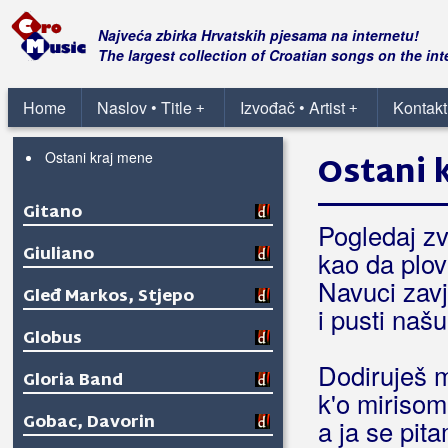
Gibonni
Najveća zbirka Hrvatskih pjesama na internetu!
The largest collection of Croatian songs on the int
Gina
Home
Naslov • Title
Izvođač • Artist
Kontakt
+
+
Giordano
Ostani kraj mene
Ostani 
Gitano
Pogledaj zv
Giuliano
kao da plo
Navuci zav
Gleđ Markos, Stjepo
i pusti naš
Globus
Dodiruješ
Gloria Band
k'o mirisom
Gobac, Davorin
a ja se pita