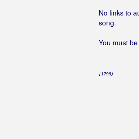
Grdović, Mladen
No links to a
Greblinčki Ventek, Branko
song.
Grešnici
Grujo, Katarina
You must be 
Grupa 220
Grupa 737
[1798]
Grupa 777
Grupa Balans
Grupa Banana
Grupa Barbary
Grupa Boss