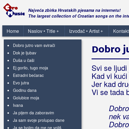
Da za suzu dukat daju
Dan po dan
Najveća zbirka Hrvatskih pjesama na internetu!
Devetsto godina ima moj grad
The largest collection of Croatian songs on the int
Did Luka
Djevojka iz Valpova
Home
Naslov • Title
Izvođač • Artist
Kontakt
+
+
Do dna duše
Dobro jutro vam svirači
Dobro j
Dok je ljubav
Duša u čaši
Svi se ljud
Ej gorilo, tugo moja
Kad vi kući
Estradni bećarac
Jer kad dru
Evo jutra
Vi se tada 
Godinu dana
Golubice moja
Ivana
Dobro 
Ja pijem da zaboravim
nek v
Ja sam svoje prolupao dane
Dobro 
Ja se bojim da me ne voliš