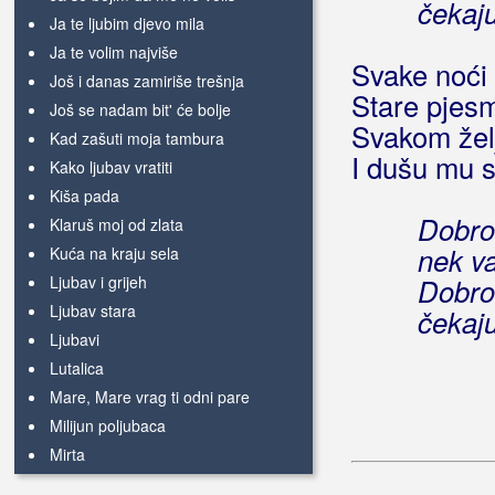
čekaju
Ja te ljubim djevo mila
Ja te volim najviše
Svake noći
Još i danas zamiriše trešnja
Stare pjesm
Još se nadam bit' će bolje
Svakom želj
Kad zašuti moja tambura
I dušu mu s
Kako ljubav vratiti
Kiša pada
Dobro 
Klaruš moj od zlata
nek v
Kuća na kraju sela
Ljubav i grijeh
Dobro 
Ljubav stara
čekaju
Ljubavi
Lutalica
Mare, Mare vrag ti odni pare
Milijun poljubaca
Mirta
Moj otac