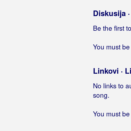
Moja luda glava
Diskusija 
Na kraju stoljeća
Nabujale strasti
Be the first 
Najdraža moja
Ne daj da nam prođe vrijeme
Ne luduj
You must be 
Ne mogu ti reći zbogom
Ne znam broj
Nek pjesma ostane
Linkovi · L
Nek se znade tko je pravi gazda
Nek' me tješi vino
No links to a
Neka me boli
song.
Nemoj u moj san
Nije jutro krivo
Nije meni žao
You must be 
Nije nam od Boga dano
Noćas