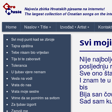
Sebi dovoljna
She said
Najveća zbirka Hrvatskih pjesama na internetu!
Slavim ove dane što si tu
The largest collection of Croatian songs on the int
Suviše sam njen
Sve će biti k'o nekada
Home
Naslov • Title
Izvođač • Artist
Kontakt
+
+
Sve ću preživit
Svi moji punti kad se zbroje
Svi moji
Tajna vještina
Tebe nisam bio vrijedan
Nije najbol
Tija bi te zaboravit
posljednju r
Toleranca
Sve ono šta
U ljubav vjere nemam
I znam te u
Vesla na vodi
Vrata do nas
bis
Vrata moje sestre
Bija san čo
Vrime da se pomirim sa svitom
Sad sam ku
Za ljubav izgorit
Zamoli me