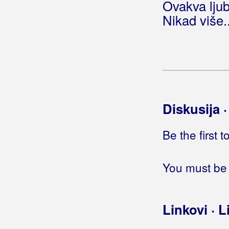
Ovakva ljub
Gleđ Markos, Stjepo
Nikad više..
Globus
Gloria Band
Gobac, Davorin
Godinić, Jasmin
Diskusija 
Golik, Željko
Be the first 
Golubić, Danijela
Golubičić, Krunoslav
You must be 
Goman, Zoran
Linkovi · L
Gori Ussi Winnetou