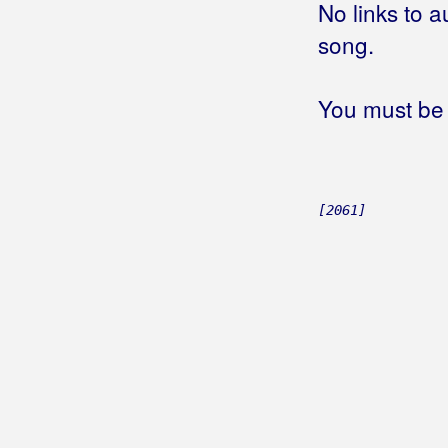
Gorica Rukavina
No links to a
song.
Gospodari Snova
Gospodari Tambura
You must be 
Gotovac, Simona
Gracia
Gradić, Marina
[2061]
Grahovec, Emina
Grahovec, Željko
Grakalić, Vlatka
Graničari
Graničari Stari