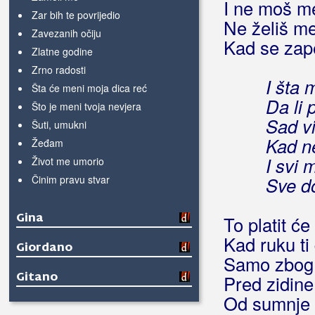
I ne moš me
Zar bih te povrijedio
Ne želiš me
Zavezanih očiju
Kad se zape
Zlatne godine
Zrno radosti
I šta m
Šta će meni moja dica reć
Da li 
Što je meni tvoja nevjera
Sad vi
Šuti, umukni
Kad ne
Žeđam
I svi 
Život me umorio
Činim pravu stvar
Sve d
Gina
To platit će
Kad ruku ti
Giordano
Samo zbog 
Gitano
Pred zidine 
Od sumnje i
Giuliano