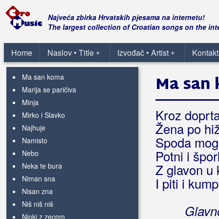
Kega si sanjala
Ki mi je vrag Ana
Najveća zbirka Hrvatskih pjesama na internetu!
Kolombina
The largest collection of Croatian songs on the int
Ku ku tac
Kurijera
Home
Naslov • Title
Izvođač • Artist
Kontakt
+
+
Ljubav
Ma san koma
Ma san
Marija se paričiva
Minja
Kroz doprta 
Mirko i Slavko
Žena po hiž
Najhuje
Spoda moga
Namisto
Potni i špo
Nebo
Neka te bura
Z glavon u 
Niman sna
I piti i kum
Nisan zna
Niš niš niš
Glavn
Njoki z zecom