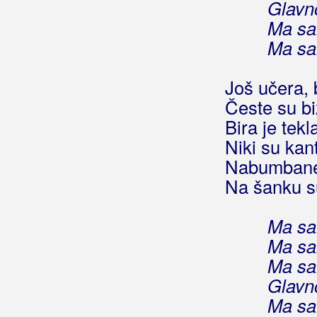
Glavn
Tebe san ja
Ma sa
Ti mi mala previše pensaš
Ma sa
Ti si mi se falila
Tići sviču
Još učera, 
Trolio
Česte su bi
Vajk san je volija
Vidija san tebe
Bira je tekl
Vrhi Ćićarije
Niki su kanta
Zadnji dan
Nabumbane 
Zarad tebe
Na šanku su
Zgoron zdolon
Znan da je zima
Ma sa
Život je lijep
Ma sa
Žminjka
Ma sa
Ča bin da
Glavn
Ča je Nina tamo
Ma sa
Ča si to ti