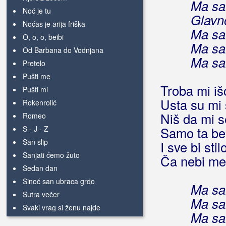
Ma sa
Noć je tu
Glavn
Noćas je arija friška
Ma sa
O, o, o, beibi
Ma sa
Od Barbana do Vodnjana
Ma sa
Pretelo
Pušti me
Troba mi i
Pušti mi
Usta su mi 
Rokenrolić
Niš da mi s
Romeo
S - J - Z
Samo ta bes
San slip
I sve bi sti
Sanjati ćemo žuto
Ča nebi men
Sedan dan
Sinoć san ubraca grdo
Ma sa
Sutra večer
Ma sa
Svaki vrag si ženu najde
Ma sa
Sve me domišlja na nju