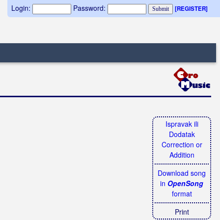
Login:
Password:
[REGISTER]
Ispravak ili
Dodatak
Correction or
Addition
Download song
in
OpenSong
format
Print