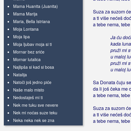
Mama Huanita (Juanita)
Suza za suzom će
Mama Marija
a ti više nećeš doć
Maria, Bella Istriana
a tebe nema, tebe
Moja Lontana
Moja lipa
Ja ću doć
kada luna
Moja ljubav moja si ti
pruži mi s
Mornar bez sriće
u maloj lu
Mornar lutalica
pruži mi s
Najlipša si kad si bosa
u maloj lu
Natalija
Sa Donata čuju s
Natoči još jedno piće
da li još čeka me 
Naše malo misto
a tebe nema, tebe
Nedostaješ mi ti
Nek me tuku sve nevere
Suza za suzom će
Nek mi noćas suze teku
a ti više nećeš doć
Neka neka nek se zna
a tebe nema, tebe
Neka plovi moja barka