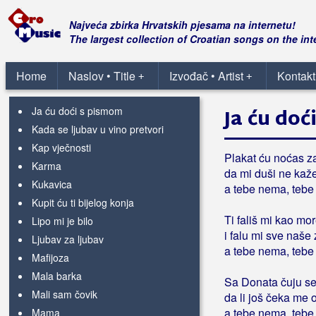
Hrvatska lađa
Huanita
Najveća zbirka Hrvatskih pjesama na internetu!
I srce je k'o gitara
The largest collection of Croatian songs on the int
Ispod starih borova
Ivana
Home
Naslov • Title
Izvođač • Artist
Kontakt
+
+
Između poljupca dva
Ja ću doći s pismom
Ja ću doć
Kada se ljubav u vino pretvori
Kap vječnosti
Plakat ću noćas z
Karma
da mi duši ne ka
Kukavica
a tebe nema, tebe
Kupit ću ti bijelog konja
Ti fališ mi kao mo
Lipo mi je bilo
i falu mi sve naše
Ljubav za ljubav
a tebe nema, tebe
Mafijoza
Mala barka
Sa Donata čuju s
Mali sam čovik
da li još čeka me 
a tebe nema, tebe
Mama