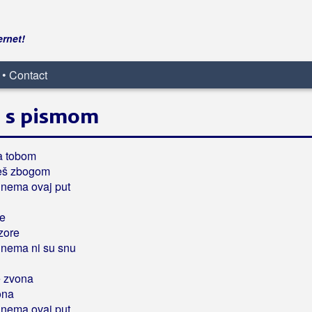
ernet!
 • Contact
i s pismom
a tobom
žeš zbogom
 nema ovaj put
re
 zore
 nema ni su snu
e zvona
ona
 nema ovaj put