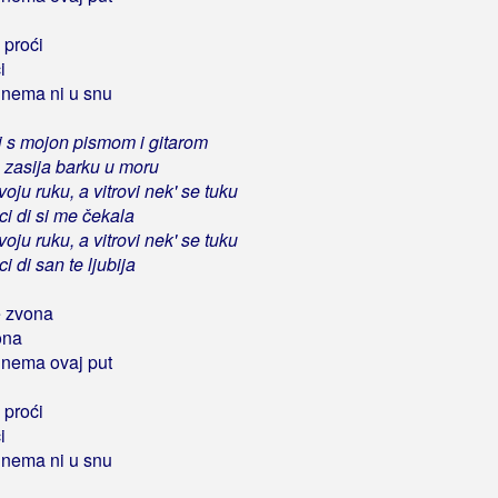
 proći
i
 nema ni u snu
i s mojon pismom i gitarom
 zasija barku u moru
voju ruku, a vitrovi nek' se tuku
ci di si me čekala
voju ruku, a vitrovi nek' se tuku
ci di san te ljubija
e zvona
ona
 nema ovaj put
 proći
i
 nema ni u snu