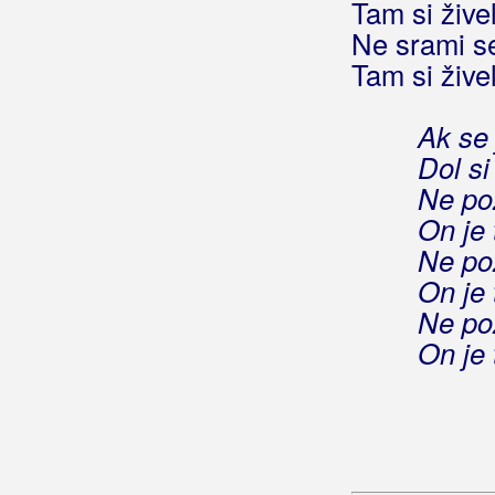
Tam si živel
Ne srami s
Grupa Tvog Života
Tam si živel
Grupa Ujaci
Ak se 
Grupa Vivak
Dol s
Grupa Vjetar
Ne po
On je 
Grupa Vox
Ne po
Grupa Zvona
On je 
Ne po
Grupa Široki
On je 
Grčevich, Jerry
Gulin, Dragica
Gulin, Mate