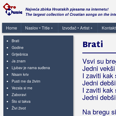
Grupa KIM
Najveća zbirka Hrvatskih pjesama na internetu!
The largest collection of Croatian songs on the int
Grupa Kings
Home
Naslov • Title
Izvođač • Artist
Kontakt
+
+
Grupa Lui
Brati
Brati
Godine
Griješnica
Vsvi su breg
Ja znam
Jedni vekši
Ljubav je nama suđena
I zaviti kak
Nisam kriv
Jedni debši
Pusti me da živim
Vezala si me
I zaviti kak
Zaboravi
Jedni debši
Što si takva
Živi život
Na bregu si