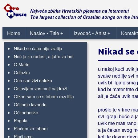
Nek mi noćas suze teku
Neka neka nek se zna
Najveća zbirka Hrvatskih pjesama na internetu!
Neka plovi moja barka
The largest collection of Croatian songs on the int
Neka svira mandolina
Neću krivit cili svit
Home
Naslov • Title
Izvođač • Artist
Kontakt
+
+
Nije u šoldima sve
Nikad se ćaća nije vratija
Nikad se 
Noć je za radost, a jutro za bol
O Marie
u našoj kući uvik j
Odlazim
svake nedilje svi n
Ona sad živi daleko
uvik bi lipa pisma
Ostavljam vas moji najdraži
kad bi mater frite 
ali je ćaća uvik na
Otkad sam se s tobom razdilija
Oči boje lavande
prošlo je vrime ma
Oči nebeske
svi igraju buće a 
Pegula
uvik me mati rano
Plačem za tobom
a ja čekan svog m
koji je davno davn
Plači srce