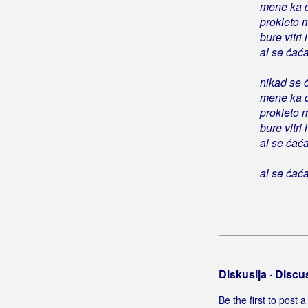
mene ka d
Tiho, tiho more šumi
prokleto 
Tu je moj dom
bure vitri
U ljetnu noć
al se ćaća
U ranu zoru
nikad se ć
Vinčanje
mene ka d
Vinčanje 1
prokleto 
Vitar nek puse
bure vitri
Vjeruj mi
al se ćaća
Voli me ti
Volio sam jednu ženu
al se ćaća
Za sva vrimena
Zaljubljen sam u te
Zapivaj klapo moja
Zaplakale oči moje majke
Zbog tebe sam ruže krao
Diskusija · Discu
Želja ti se ispunila
Ćaćine riči
Be the first to post