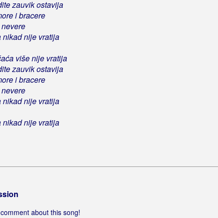
ite zauvik ostavija
more i bracere
 i nevere
 nikad nije vratija
aća više nije vratija
ite zauvik ostavija
more i bracere
 i nevere
 nikad nije vratija
 nikad nije vratija
ssion
 a comment about this song!