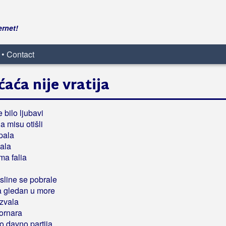
ernet!
 • Contact
ćaća nije vratija
e bilo ljubavi
a misu otišli
 pala
dala
ma falia
sline se pobrale
ja gledan u more
 zvala
ornara
o davno partija