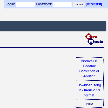
Login:
Password:
[REGISTER]
Ispravak ili
Dodatak
Correction or
Addition
Download song
in
OpenSong
format
Print