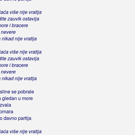
aća više nije vratija
ite zauvik ostavija
more i bracere
 i nevere
 nikad nije vratija
aća više nije vratija
ite zauvik ostavija
more i bracere
 i nevere
 nikad nije vratija
sline se pobrale
ja gledan u more
 zvala
ornara
o davno partija
aća više nije vratija