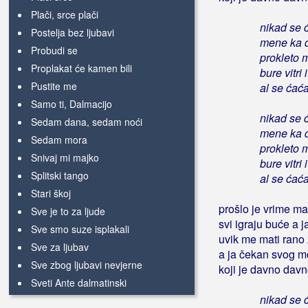
Plači, srce plači
nikad se ć
Postelja bez ljubavi
mene ka d
Probudi se
prokleto 
Proplakat će kamen bili
bure vitri
Pustite me
al se ćaća
Samo ti, Dalmacijo
nikad se ć
Sedam dana, sedam noći
mene ka d
Sedam mora
prokleto 
Snivaj mi majko
bure vitri
Splitski tango
al se ćaća
Stari škoj
prošlo je vrime ma
Sve je to za ljude
svi igraju buće a 
Sve smo suze isplakali
uvik me mati rano
Sve za ljubav
a ja čekan svog m
Sve zbog ljubavi nevjerne
koji je davno davn
Sveti Ante dalmatinski
nikad se ć
Ti si moja bol