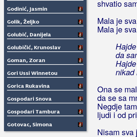
shvatio sam
Godinić, Jasmin
Mala je sva
Golik, Željko
Mala je sva
Golubić, Danijela
Hajde 
Golubičić, Krunoslav
da sam
Goman, Zoran
Hajde 
nikad 
Gori Ussi Winnetou
Gorica Rukavina
Ona se malo
da se sa m
Gospodari Snova
Negdje tam
Gospodari Tambura
ljudi i od pr
Gotovac, Simona
Nisam sva 