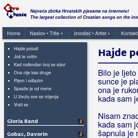
Giuliano
Najveća zbirka Hrvatskih pjesama na internetu!
Gleđ Markos, Stjepo
The largest collection of Croatian songs on the int
Globus
Home
Naslov • Title
Izvođač • Artist
Kontakt
+
+
Cijeloga života patim za tobom
Hajde poludi
Hajde p
Još te volim
Kad rođendan tvoj se slavi
Bilo je ljet
Ona nije kao druge
sunce je pla
Pijem i odlazim
ona je ruk
Spasite je od mene
kada sam je
U životu sve se mijenja
Vrati se
Nisam znao 
Gloria Band
kada sam jo
šapnula je 
Gobac, Davorin