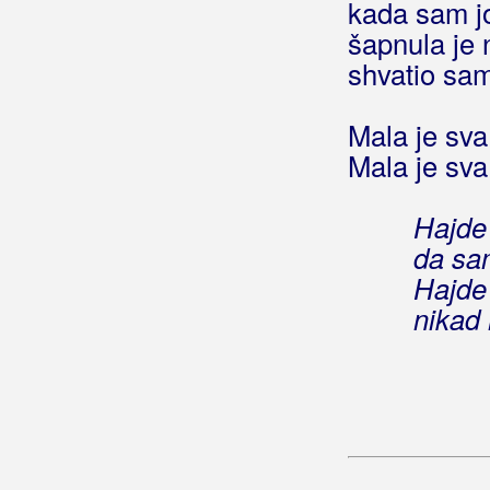
Gracia
kada sam jo
šapnula je 
Gradić, Marina
shvatio sam
Grahovec, Emina
Mala je sva
Grahovec, Željko
Mala je sva
Grakalić, Vlatka
Hajde 
Graničari
da sam
Graničari Stari
Hajde 
nikad 
Grašo, Petar
Gračanci
Grbac, Robertino
Grbac, Voljen