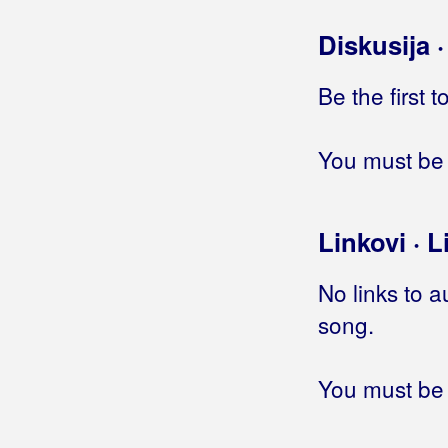
Grdović, Mladen
Diskusija 
Greblinčki Ventek, Branko
Be the first 
Grešnici
Grujo, Katarina
You must be 
Grupa 220
Grupa 737
Linkovi · L
Grupa 777
No links to a
Grupa Balans
song.
Grupa Banana
You must be 
Grupa Barbary
Grupa Boss