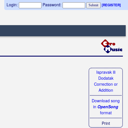
Login:
Password:
[REGISTER]
Ispravak ili
Dodatak
Correction or
Addition
Download song
in
OpenSong
format
Print