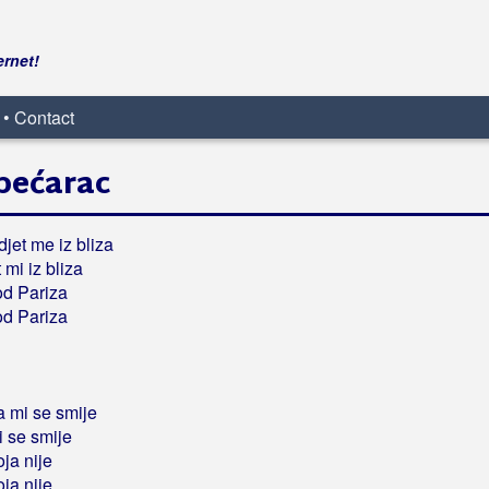
ernet!
 • Contact
bećarac
jet me iz bliza
 mi iz bliza
od Pariza
od Pariza
a mi se smije
i se smije
oja nije
oja nije