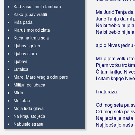
Kad zašuti moja tambura
Ma Jurić Tanja da 
Kako ljubav vratiti
Jurić Tanja da mi p
Kiša pada
Ne bi treb'o ni jela
Klaruš moj od zlata
Ne bi treb'o ni jela
Kuća na kraju sela
ajd o Nives jednu 
Ljubav i grijeh
Ljubav stara
Ma pijem votku tr
Ljubavi
Pijem votku troši
Lutalica
Čitam knjige Nive
Mare, Mare vrag ti odni pare
I čitam knjige Niv
Milijun poljubaca
i najdraža
Mirta
Moj otac
Od mog sela pa sv
Moja luda glava
Od mog sela pa sv
Na kraju stoljeća
Najljepša je naša
Nabujale strasti
Najljepša je naša
Najdraža moja