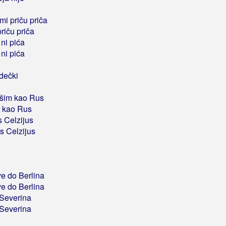
mi priču priča
riču priča
 ni pića
 ni pića
dečki
ošim kao Rus
m kao Rus
s Celzijus
es Celzijus
e do Berlina
e do Berlina
 Severina
 Severina