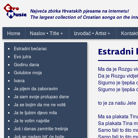
Djevojka iz Valpova
Do dna duše
Najveća zbirka Hrvatskih pjesama na internetu!
Dobro jutro vam svirači
The largest collection of Croatian songs on the int
Dok je ljubav
Duša u čaši
Home
Naslov • Title
Izvođač • Artist
Kontakt
+
+
Ej gorilo, tugo moja
Estradni bećarac
Estradni 
Evo jutra
Godinu dana
Ma da je Rozgu vid
Golubice moja
Da je Rozgu vidjet
Ivana
Sigurno je ljepša 
Ja pijem da zaboravim
Sigurno je ljepša 
Ja sam svoje prolupao dane
to je za našu Jele
Ja se bojim da me ne voliš
Ja te ljubim djevo mila
Ma sa plakata Tin
Ja te volim najviše
Sa plakata Tina m
Još i danas zamiriše trešnja
Samo fali to što m
Samo fali to što m
Još se nadam bit' će bolje