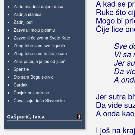
A kad se p
Za tu mladost dajem dušu
Ruke što cij
Zadnja stanica
Mogo bi pri
Zadnji put
Čije lice o
Zasvirali moju pjesmu
Zazvonit će zvona Svete Kate
Sve do
Zbog tebe sam sve izgubio
Vi sa
Zbog tebe sam to što jesam
Jer su
Zora puče, a ja još od juče'
Da vi
Špenzle
Što sam Bogu skrivio
A onda
Čardak
Čovjek bez adrese
Jer sutra bi
Čuvaj seju dušu Slavonsku
Da vide su
A onda kao 
Gašparić, Ivica
I još na kr
Gego & Picigin Band