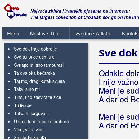
Samo ti si zoro bajna znala
Sijem žito
Najveća zbirka Hrvatskih pjesama na internetu!
Slavonijo krajišnice stara
The largest collection of Croatian songs on the int
Slomila je sve u meni
Starim, starim
Home
Naslov • Title
Izvođač • Artist
Kontakt
+
+
Sve bih dao da me ona voli
Sve dok traje dobro je
Sve dok 
Sve su ptice utihnule
Svirajte mi tiho tamburaši
Odakle dol
Ta dva oka bećarska
I nije važn
Taj moj dragi kutak svijeta
Meni je sud
Takvi smo mi
A dar od B
Tiho, tiho zasvirajte žice
Tri livade
Tulipan, jorgovan
Meni je sud
U srce te dira moja tambura
A dar od B
Vino, vino, vino
Za starinsku hižu