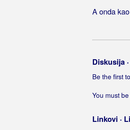
A onda kao 
Gobac, Davorin
Godinić, Jasmin
Golik, Željko
Golubić, Danijela
Golubičić, Krunoslav
Diskusija 
Goman, Zoran
Be the first 
Gori Ussi Winnetou
You must be 
Gorica Rukavina
Gospodari Snova
Linkovi · L
Gospodari Tambura