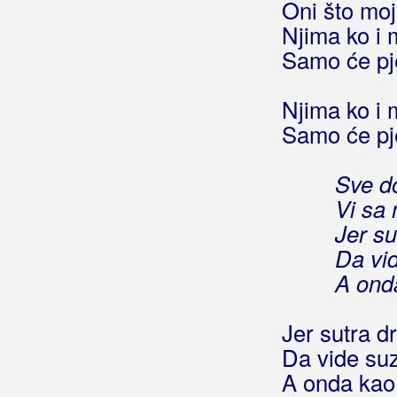
Oni što mo
Gelato Sisters
Njima ko i
Samo će pje
General Woo
Gettos
Njima ko i
Samo će pje
Gibonni
Gina
Sve do
Vi sa
Giordano
Jer su
Gitano
Da vi
A onda
Giuliano
Gleđ Markos, Stjepo
Jer sutra dr
Da vide su
Globus
A onda kao 
Gloria Band