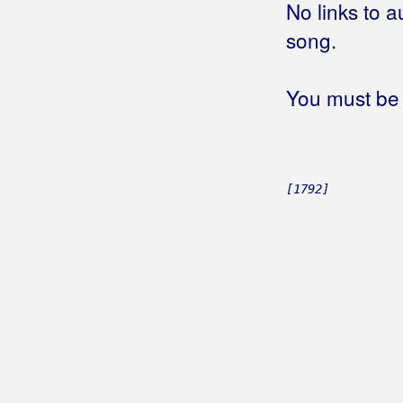
No links to a
Gotovac, Simona
song.
Gracia
Gradić, Marina
You must be 
Grahovec, Emina
Grahovec, Željko
[1792]
Grakalić, Vlatka
Graničari
Graničari Stari
Grašo, Petar
Gračanci
Grbac, Robertino