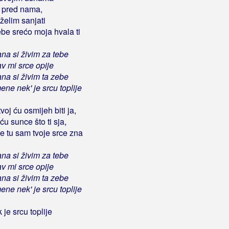
u pred nama,
želim sanjati
ebe srećo moja hvala ti
a si živim za tebe
av mi srce opije
a si živim ta zebe
mene nek' je srcu toplije
voj ću osmijeh biti ja,
u sunce što ti sja,
e tu sam tvoje srce zna
a si živim za tebe
av mi srce opije
a si živim ta zebe
mene nek' je srcu toplije
je srcu toplije