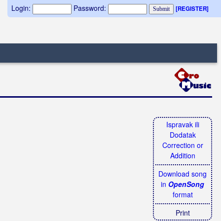
Login:
Password:
[REGISTER]
Ispravak ili
Dodatak
Correction or
Addition
Download song
in
OpenSong
format
Print