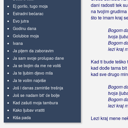
dani radosti tek s
Ej gorilo, tugo moja
na tvojim grudima 
Estradni bećarac
što te imam kraj s
Evo jutra
Godinu dana
Bogom dan
Golubice moja
tvoja ljub
Bogom dan
Ivana
lezi kraj 
Ja pijem da zaboravim
Ja sam svoje prolupao dane
Kad ti bude teško t
Ja se bojim da me ne voliš
kad dođe tama bit ć
Ja te ljubim djevo mila
kad sve drugo min
Ja te volim najviše
Bogom dan
Još i danas zamiriše trešnja
tvoja ljub
Još se nadam bit' će bolje
Bogom dan
Kad zašuti moja tambura
lezi kraj 
Kako ljubav vratiti
Kiša pada
Lezi kraj mene nek 
Klaruš moj od zlata