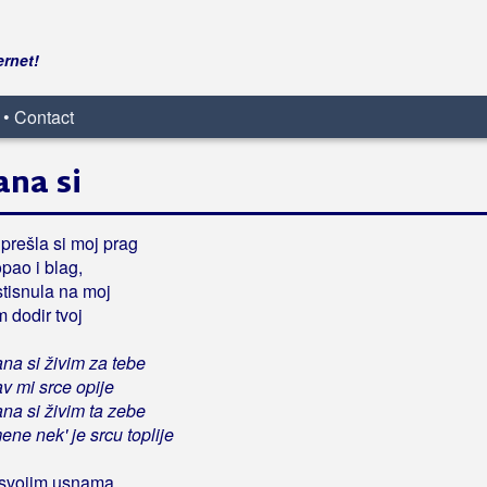
ernet!
 • Contact
na si
rešla si moj prag
opao i blag,
stisnula na moj
m dodir tvoj
a si živim za tebe
av mi srce opije
a si živim ta zebe
mene nek' je srcu toplije
 svojim usnama