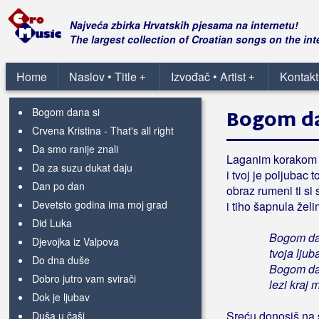
Ajmo tugo, ajmo tamburaši
Najveća zbirka Hrvatskih pjesama na internetu!
Anđeli
The largest collection of Croatian songs on the int
Bagremi su procvjetali
Bećar, to je zvanje
Home
Naslov • Title
Izvođač • Artist
Kontakt
+
+
Bit će bolje
Bogom dana si
Bogom da
Crvena Kristina - That's all right
Da smo ranije znali
Laganim korakom p
Da za suzu dukat daju
i tvoj je poljubac t
Dan po dan
obraz rumeni ti si 
Devetsto godina ima moj grad
i tiho šapnula želi
Did Luka
Bogom dan
Djevojka iz Valpova
tvoja ljub
Do dna duše
Bogom dan
Dobro jutro vam svirači
lezi kraj 
Dok je ljubav
Sreću donosiš na
Duša u čaši