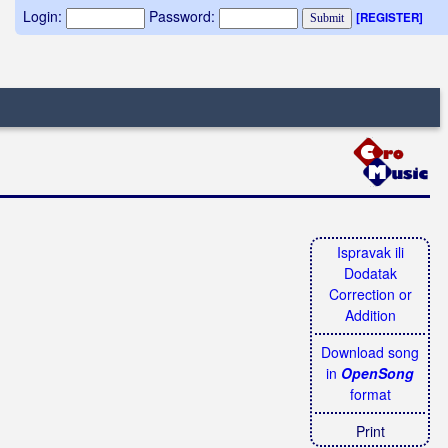
Login:
Password:
[REGISTER]
Ispravak ili
Dodatak
Correction or
Addition
Download song
in
OpenSong
format
Print