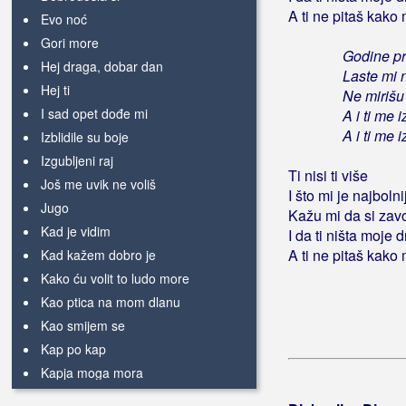
A ti ne pitaš kako 
Evo noć
Gori more
Godine p
Hej draga, dobar dan
Laste mi 
Hej ti
Ne mirišu
I sad opet dođe mi
A i ti me 
A i ti me 
Izblidile su boje
Izgubljeni raj
Ti nisi ti više
Još me uvik ne voliš
I što mi je najbolni
Jugo
Kažu mi da si zav
Kad je vidim
I da ti ništa moje 
A ti ne pitaš kako 
Kad kažem dobro je
Kako ću volit to ludo more
Kao ptica na mom dlanu
Kao smijem se
Kap po kap
Kapja moga mora
Kasno je sad