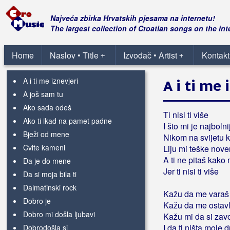
Gitano
Najveća zbirka Hrvatskih pjesama na internetu!
The largest collection of Croatian songs on the int
Giuliano
24 sata
Home
Naslov • Title
Izvođač • Artist
Kontakt
+
+
A di si, a kako si
A i ti me iznevjeri
A i ti me 
A još sam tu
Ako sada odeš
Ti nisi ti više
Ako ti ikad na pamet padne
I što mi je najbolni
Bježi od mene
Nikom na svijetu 
Cvite kameni
Liju mi teške nov
A ti ne pitaš kako 
Da je do mene
Jer ti nisi ti više
Da si moja bila ti
Dalmatinski rock
Kažu da me varaš
Dobro je
Kažu da me ostavl
Dobro mi došla ljubavi
Kažu mi da si zav
I da ti ništa moje 
Dobrodošla si