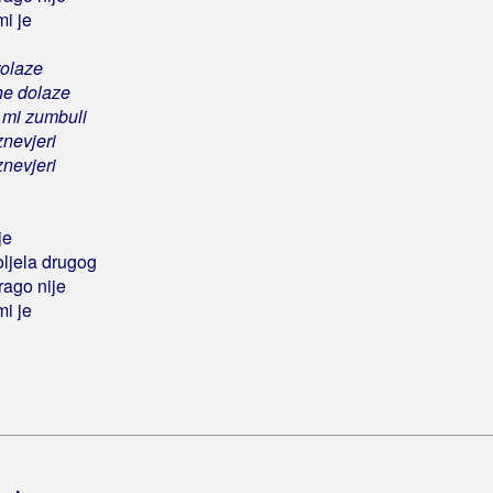
mi je
rolaze
ne dolaze
 mi zumbuli
iznevjeri
iznevjeri
je
oljela drugog
drago nije
mi je