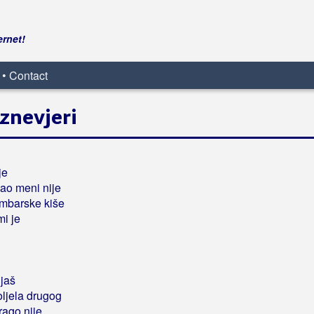
ernet!
 • Contact
iznevjeri
je
kao meni nije
embarske kiše
mi je
jaš
oljela drugog
drago nije